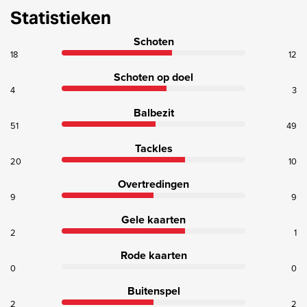
Statistieken
Schoten
18
12
Schoten op doel
4
3
Balbezit
51
49
Tackles
20
10
Overtredingen
9
9
Gele kaarten
2
1
Rode kaarten
0
0
Buitenspel
2
2