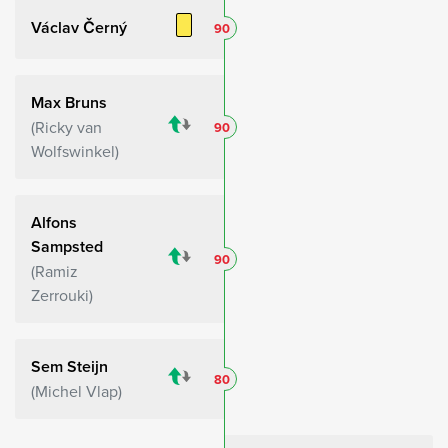
Václav Černý
90
Max Bruns
Ricky van
90
Wolfswinkel
Alfons
Sampsted
90
Ramiz
Zerrouki
Sem Steijn
80
Michel Vlap