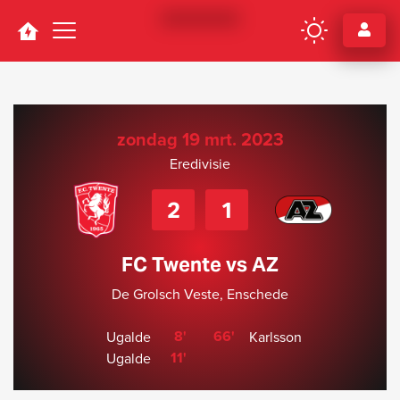
Navigation
zondag 19 mrt. 2023
Eredivisie
2
1
FC Twente vs AZ
De Grolsch Veste, Enschede
8'
66'
Ugalde
Karlsson
11'
Ugalde