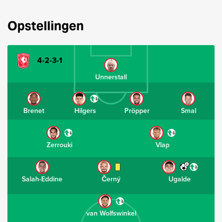
Opstellingen
4-2-3-1
Unnerstall
Brenet
Hilgers
Pröpper
Smal
Zerrouki
Vlap
2
Salah-Eddine
Černý
Ugalde
van Wolfswinkel