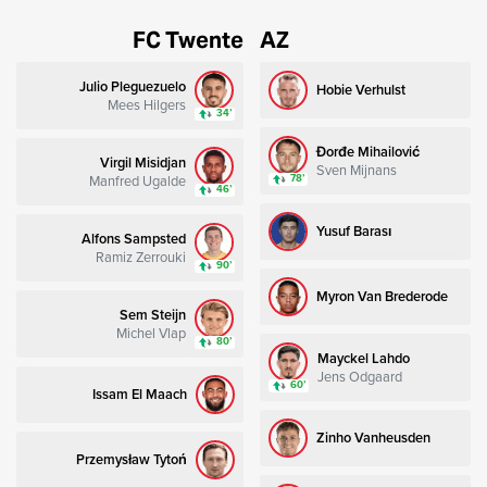
FC Twente
AZ
Julio Pleguezuelo
Hobie Verhulst
Mees Hilgers
34’
Đorđe Mihailović
Virgil Misidjan
Sven Mijnans
Manfred Ugalde
78’
46’
Yusuf Barası
Alfons Sampsted
Ramiz Zerrouki
90’
Myron Van Brederode
Sem Steijn
Michel Vlap
80’
Mayckel Lahdo
Jens Odgaard
60’
Issam El Maach
Zinho Vanheusden
Przemysław Tytoń