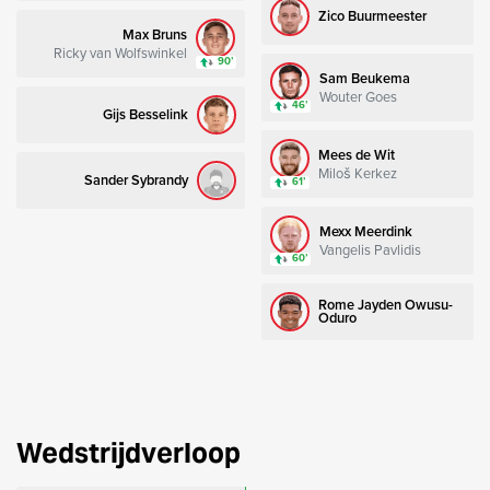
Zico Buurmeester
Max Bruns
Ricky van Wolfswinkel
90’
Sam Beukema
Wouter Goes
46’
Gijs Besselink
Mees de Wit
Miloš Kerkez
Sander Sybrandy
61’
Mexx Meerdink
Vangelis Pavlidis
60’
Rome Jayden Owusu-
Oduro
Wedstrijdverloop