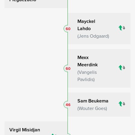
Mayckel
Lahdo
60
Jens Odgaard
Mexx
Meerdink
60
Vangelis
Pavlidis
Sam Beukema
46
Wouter Goes
Virgil Misidjan