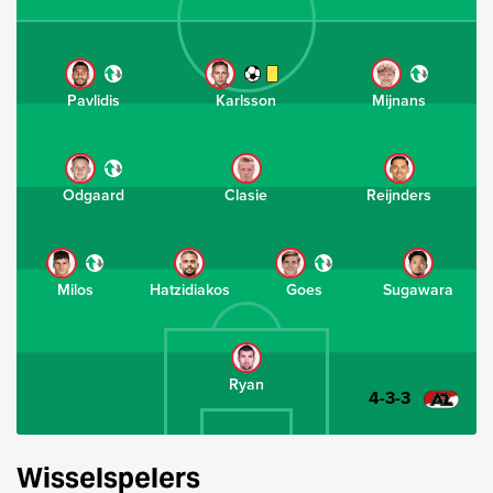
Pavlidis
Karlsson
Mijnans
Odgaard
Clasie
Reijnders
Milos
Hatzidiakos
Goes
Sugawara
Ryan
4-3-3
Wisselspelers