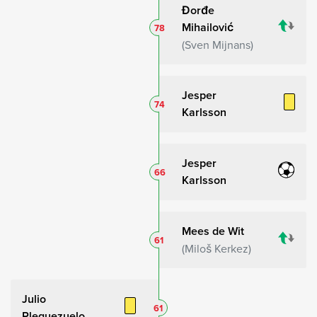
Đorđe
Mihailović
78
Sven Mijnans
Jesper
74
Karlsson
Jesper
66
Karlsson
Mees de Wit
61
Miloš Kerkez
Julio
61
Pleguezuelo