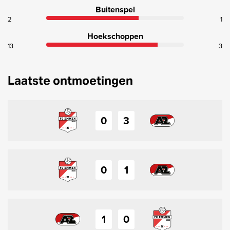
Buitenspel
2
1
Hoekschoppen
13
3
Laatste ontmoetingen
0
3
0
1
1
0