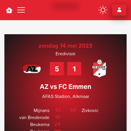
Navigation
zondag 14 mei 2023
Eredivisie
5
1
AZ vs FC Emmen
AFAS Stadion, Alkmaar
13'
50'
Mijnans
Zivkovic
15'
van Brederode
23'
Beukema