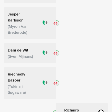
Jesper
Karlsson
65
Myron Van
Brederode
Dani de Wit
65
Sven Mijnans
Riechedly
Bazoer
64
Yukinari
Sugawara
Richairo