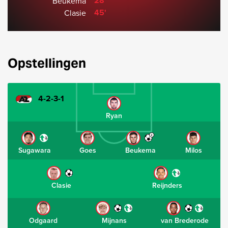
28'
Beukema
45'
Clasie
Opstellingen
4-2-3-1
Ryan
2
Sugawara
Goes
Beukema
Milos
Clasie
Reijnders
Odgaard
Mijnans
van Brederode