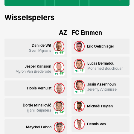
Wisselspelers
AZ
FC Emmen
Dani de Wit
Eric Oelschlägel
Sven Mijnans
65’
Lucas Bernadou
Jesper Karlsson
Mohamed Bouchouari
Myron Van Brederode
46’
65’
Jasin Assehnoun
Hobie Verhulst
Jeremy Antonisse
46’
Đorđe Mihailović
Michaël Heylen
Tijjani Reijnders
84’
Dennis Vos
Mayckel Lahdo