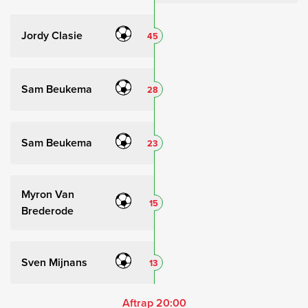
Jordy Clasie
45
Sam Beukema
28
Sam Beukema
23
Myron Van
15
Brederode
Sven Mijnans
13
Aftrap 20:00