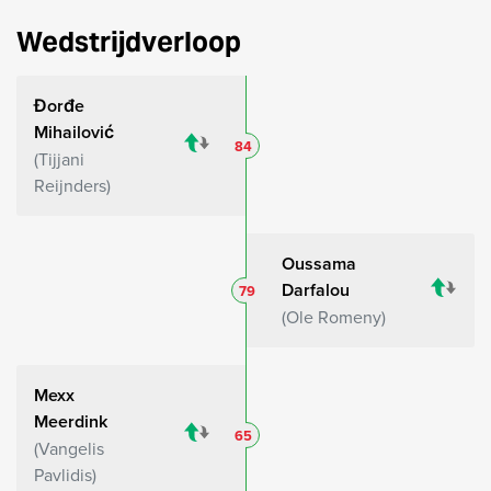
Wedstrijdverloop
Đorđe
Mihailović
84
Tijjani
Reijnders
Oussama
Darfalou
79
Ole Romeny
Mexx
Meerdink
65
Vangelis
Pavlidis