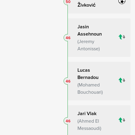
50
Živković
Jasin
Assehnoun
46
Jeremy
Antonisse
Lucas
Bernadou
46
Mohamed
Bouchouari
Jari Vlak
Ahmed El
46
Messaoudi