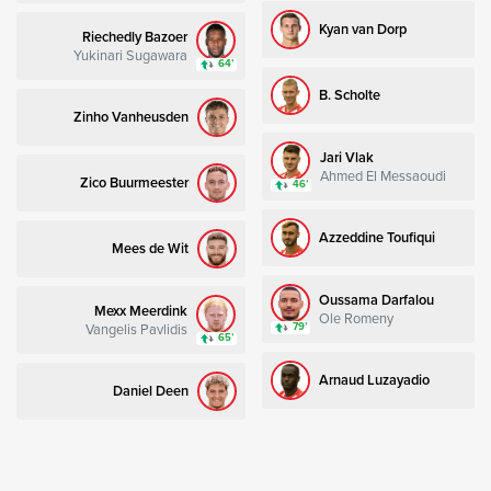
Kyan van Dorp
Riechedly Bazoer
Yukinari Sugawara
64’
B. Scholte
Zinho Vanheusden
Jari Vlak
Ahmed El Messaoudi
Zico Buurmeester
46’
Azzeddine Toufiqui
Mees de Wit
Oussama Darfalou
Mexx Meerdink
Ole Romeny
Vangelis Pavlidis
79’
65’
Arnaud Luzayadio
Daniel Deen