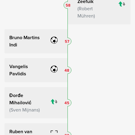
Zeefuik
58
Robert
Mühren
Bruno Martins
57
Indi
Vangelis
48
Pavlidis
Đorđe
Mihailović
45
Sven Mijnans
Ruben van