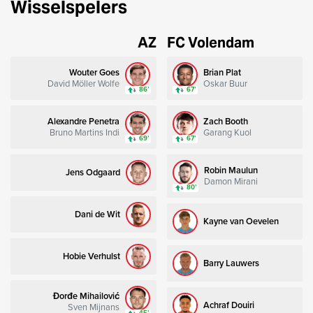
Wisselspelers
AZ
FC Volendam
Wouter Goes
Brian Plat
David Möller Wolfe
Oskar Buur
86’
67’
Alexandre Penetra
Zach Booth
Bruno Martins Indi
Garang Kuol
69’
67’
Robin Maulun
Jens Odgaard
Damon Mirani
80’
Dani de Wit
Kayne van Oevelen
Hobie Verhulst
Barry Lauwers
Đorđe Mihailović
Achraf Douiri
Sven Mijnans