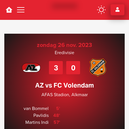
Navigation
zondag 26 nov. 2023
Eredivisie
3
0
AZ vs FC Volendam
AFAS Stadion, Alkmaar
van Bommel
5'
Pavlidis
48'
Martins Indi
57'