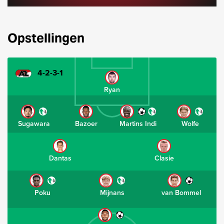
Opstellingen
4-2-3-1
Ryan
Sugawara
Bazoer
Martins Indi
Wolfe
Dantas
Clasie
Poku
Mijnans
van Bommel