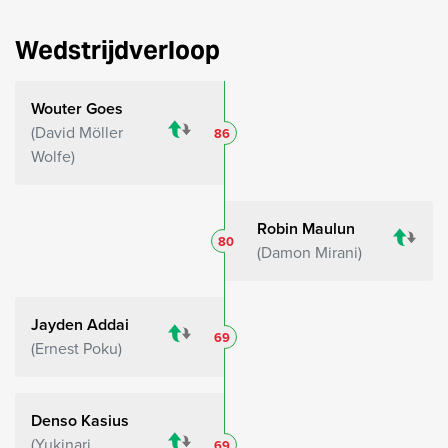
Wedstrijdverloop
Wouter Goes
David Möller
86
Wolfe
Robin Maulun
80
Damon Mirani
Jayden Addai
69
Ernest Poku
Denso Kasius
Yukinari
69