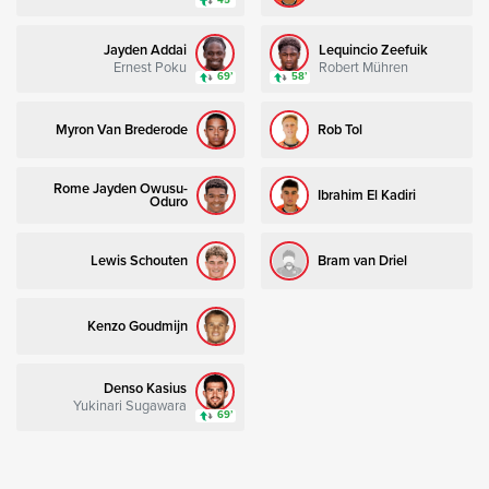
45’
Jayden Addai
Lequincio Zeefuik
Ernest Poku
Robert Mühren
69’
58’
Myron Van Brederode
Rob Tol
Rome Jayden Owusu-
Ibrahim El Kadiri
Oduro
Lewis Schouten
Bram van Driel
Kenzo Goudmijn
Denso Kasius
Yukinari Sugawara
69’