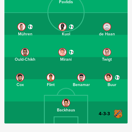
Pavlidis
Mühren
Kuol
de Haan
Ould-Chikh
Mirani
Twigt
Cox
Flint
Benamar
Buur
Backhaus
4-3-3