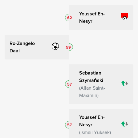
Youssef En-
62
Nesyri
Ro-Zangelo
59
Daal
Sebastian
Szymański
57
Allan Saint-
Maximin
Youssef En-
Nesyri
57
İsmail Yüksek