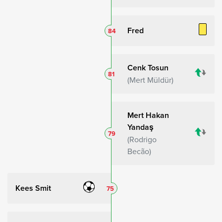
Fred
84
Cenk Tosun
81
Mert Müldür
Mert Hakan
Yandaş
79
Rodrigo
Becão
Kees Smit
75