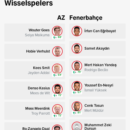
Wisselspelers
AZ
Fenerbahçe
Wouter Goes
İrfan Can Eğribayat
Seiya Maikuma
88’
Samet Akaydın
Hobie Verhulst
Mert Hakan Yandaş
Kees Smit
Rodrigo Becão
Jayden Addai
79’
64’
Youssef En-Nesyri
Denso Kasius
İsmail Yüksek
Mees de Wit
57’
72’
Cenk Tosun
Mexx Meerdink
Mert Müldür
Troy Parrott
81’
72’
Muhammet Zeki
Dursun
Ro-Zangelo Daal