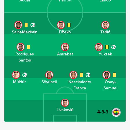
Saint-Maximin
Džeko
Tadić
Rodrigues
Amrabat
Yüksek
Santos
Müldür
Söyüncü
Nascimiento
Osayi-
Franca
Samuel
Livaković
4-3-3