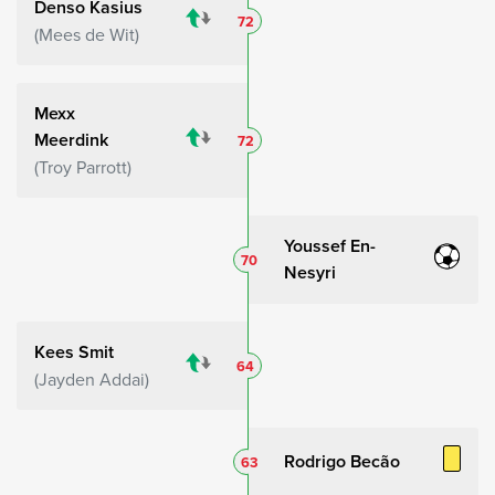
Denso Kasius
72
Mees de Wit
Mexx
Meerdink
72
Troy Parrott
Youssef En-
70
Nesyri
Kees Smit
64
Jayden Addai
Rodrigo Becão
63