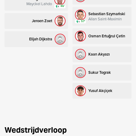
Mayckel Lahdo
46’
Sebastian Szymański
Allan Saint-Maximin
Jeroen Zoet
57’
Osman Ertuğrul Çetin
Elijah Dijkstra
Kaan Akyazı
Sukur Tograk
Yusuf Akçiçek
Wedstrijdverloop