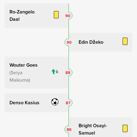
Ro-Zangelo
90
Daal
Edin Džeko
90
Wouter Goes
Seiya
88
Maikuma
Denso Kasius
87
Bright Osayi-
86
Samuel