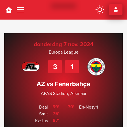
Navigation
donderdag 7 nov. 2024
Europa League
3
1
AZ vs Fenerbahçe
AFAS Stadion, Alkmaar
59'
70'
Daal
En-Nesyri
75'
Smit
87'
Kasius