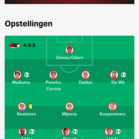
Opstellingen
4-3-3
Owusu-Oduro
Maikuma
Penetra
Dekker
De Wit
Correia
Kwakman
Mijnans
Koopmeiners
Addai
Parrott
Lahdo