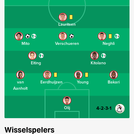
Lauritsen
Mito
Verschueren
Neghli
Eiting
Kitolano
van
Eerdhuijzen
Young
Bakari
Aanholt
4-2-3-1
Olij
Wisselspelers