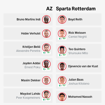
AZ
Sparta Rotterdam
Bruno Martins Indi
Boyd Reith
Rick Meissen
Hobie Verhulst
Camiel Neghli
90’
Kristijan Belić
Teo Quintero
Alexandre Penetra
Shunsuke Mito
76’
90’
Jayden Addai
Djevencio van der Kust
Ernest Poku
75’
Julian Baas
Maxim Dekker
Joshua Kitolano
52’
Mayckel Lahdo
Mohamed Nassoh
Peer Koopmeiners
60’