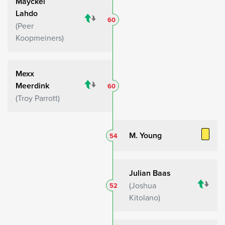
Mayckel
Lahdo
60
Peer
Koopmeiners
Mexx
Meerdink
60
Troy Parrott
M. Young
54
Julian Baas
Joshua
52
Kitolano