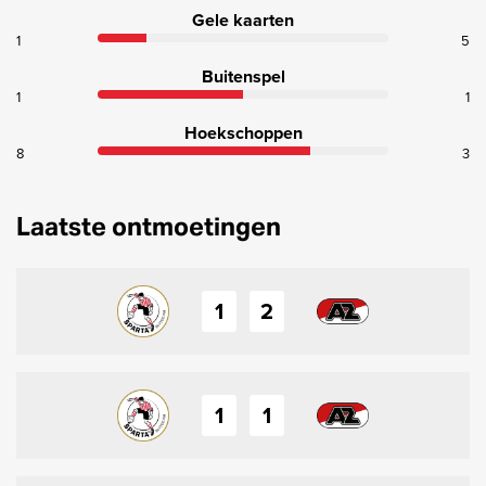
Gele kaarten
1
5
Buitenspel
1
1
Hoekschoppen
8
3
Laatste ontmoetingen
1
2
1
1