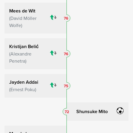
Mees de Wit
David Möller
76
Wolfe
Kristijan Belić
Alexandre
76
Penetra
Jayden Addai
75
Ernest Poku
Shunsuke Mito
72