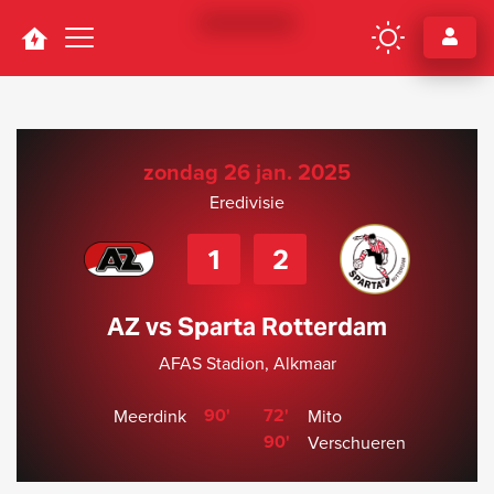
Navigation
zondag 26 jan. 2025
Eredivisie
1
2
AZ vs Sparta Rotterdam
AFAS Stadion, Alkmaar
90'
72'
Meerdink
Mito
90'
Verschueren