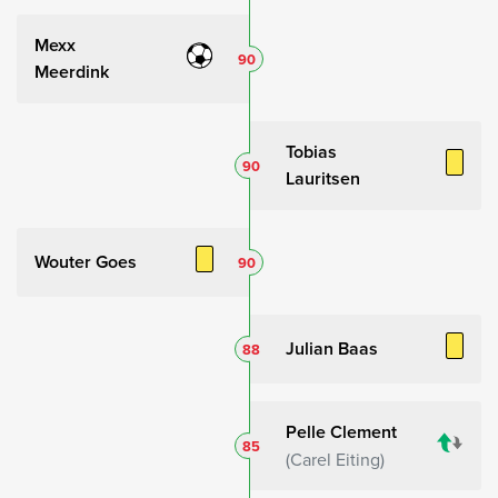
Mexx
90
Meerdink
Tobias
90
Lauritsen
Wouter Goes
90
Julian Baas
88
Pelle Clement
85
Carel Eiting