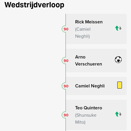
Wedstrijdverloop
Rick Meissen
Camiel
90
Neghli
Arno
90
Verschueren
Camiel Neghli
90
Teo Quintero
Shunsuke
90
Mito