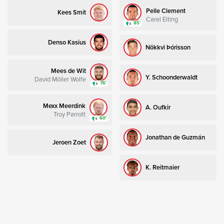
Pelle Clement
Kees Smit
Carel Eiting
85’
Denso Kasius
Nökkvi Þórisson
Mees de Wit
Y. Schoonderwaldt
David Möller Wolfe
76’
Mexx Meerdink
A. Oufkir
Troy Parrott
60’
Jonathan de Guzmán
Jeroen Zoet
K. Reitmaier