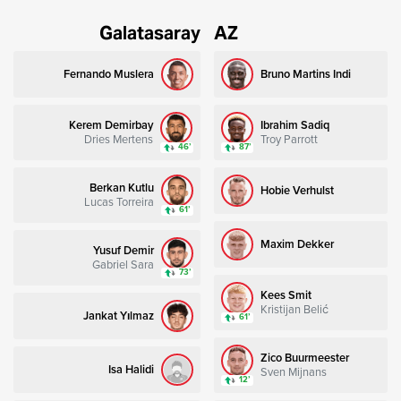
Galatasaray
AZ
Fernando Muslera
Bruno Martins Indi
Kerem Demirbay
Ibrahim Sadiq
Dries Mertens
Troy Parrott
46’
87’
Berkan Kutlu
Hobie Verhulst
Lucas Torreira
61’
Maxim Dekker
Yusuf Demir
Gabriel Sara
73’
Kees Smit
Kristijan Belić
Jankat Yılmaz
61’
Zico Buurmeester
Isa Halidi
Sven Mijnans
12’