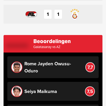
1
1
Beoordelingen
Galatasaray vs AZ
Rome Jayden Owusu-
7,7
Oduro
Seiya Maikuma
7,5