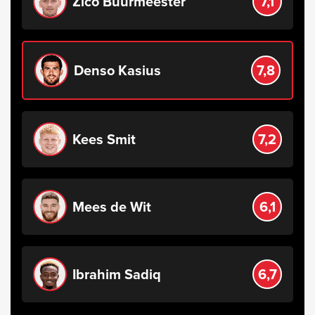
Zico Buurmeester
7,1
Denso Kasius
7,8
Kees Smit
7,2
Mees de Wit
6,1
Ibrahim Sadiq
6,7