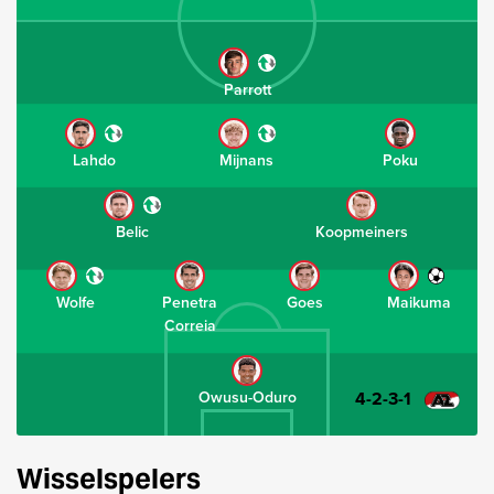
Parrott
Lahdo
Mijnans
Poku
Belic
Koopmeiners
Wolfe
Penetra
Goes
Maikuma
Correia
4-2-3-1
Owusu-Oduro
Wisselspelers