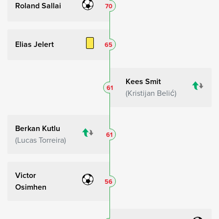
Roland Sallai
70
Elias Jelert
65
Kees Smit
61
Kristijan Belić
Berkan Kutlu
61
Lucas Torreira
Victor
56
Osimhen