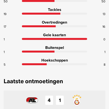
50
50
Tackles
19
13
Overtredingen
17
16
Gele kaarten
1
0
Buitenspel
1
1
Hoekschoppen
5
8
Laatste ontmoetingen
4
1