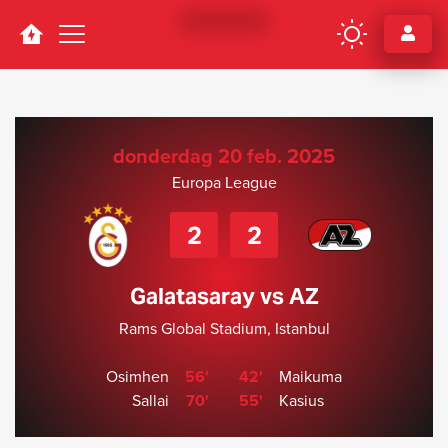
Navigation
donderdag 20 feb. 2025
Europa League
2
2
Galatasaray vs AZ
Rams Global Stadium, Istanbul
Osimhen
56'
42'
Maikuma
Sallai
70'
55'
Kasius