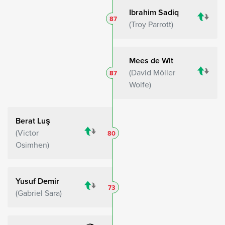
Ibrahim Sadiq
87
Troy Parrott
Mees de Wit
David Möller
87
Wolfe
Berat Luş
Victor
80
Osimhen
Yusuf Demir
73
Gabriel Sara