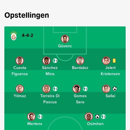
Opstellingen
4-4-2
Güvenc
Cuesta
Sánchez
Bardakcı
Jelert
Figueroa
Mina
Kristensen
Yılmaz
Torreira Di
Gomes
Sallai
Pascua
Sara
Mertens
Osimhen