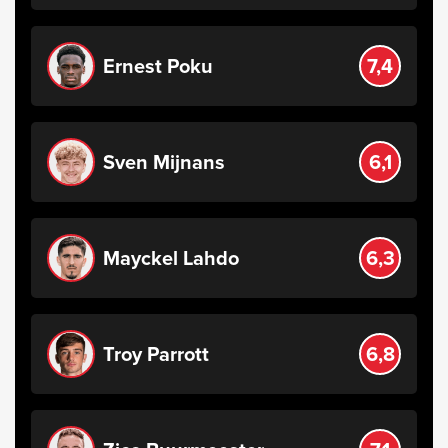
Ernest Poku
7,4
Sven Mijnans
6,1
Mayckel Lahdo
6,3
Troy Parrott
6,8