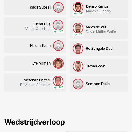
Denso Kasius
Kadir Subaşi
Mayckel Lahdo
46’
Berat Luş
Mees de Wit
Victor Osimhen
David Möller Wolfe
80’
87’
Hasan Turan
Ro-Zangelo Daal
Efe Akman
Jeroen Zoet
Metehan Baltacı
Sem van Duijn
Davinson Sánchez
46’
Wedstrijdverloop