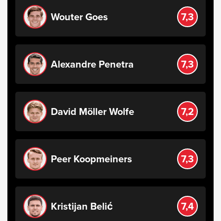
Wouter Goes
7,3
Alexandre Penetra
7,3
David Möller Wolfe
7,2
Peer Koopmeiners
7,3
Kristijan Belić
7,4