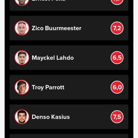
Zico Buurmeester
7,2
Mayckel Lahdo
6,5
Troy Parrott
6,0
Denso Kasius
7,5