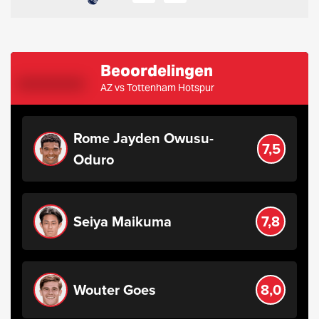
Beoordelingen
AZ vs Tottenham Hotspur
Rome Jayden Owusu-
7,5
Oduro
Seiya Maikuma
7,8
Wouter Goes
8,0