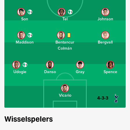
Son
Tel
Johnson
Maddison
Bentancur
Bergvall
Colmán
Udogie
Danso
Gray
Spence
Vicario
4-3-3
Wisselspelers