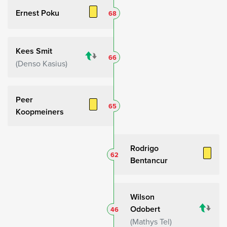
Ernest Poku
68
Kees Smit
66
Denso Kasius
Peer
65
Koopmeiners
Rodrigo
62
Bentancur
Wilson
Odobert
46
Mathys Tel