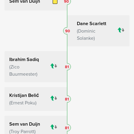
Sem van Duijn
90
Dane Scarlett
Dominic
90
Solanke
Ibrahim Sadiq
Zico
81
Buurmeester
Kristijan Belić
81
Ernest Poku
Sem van Duijn
81
Troy Parrott