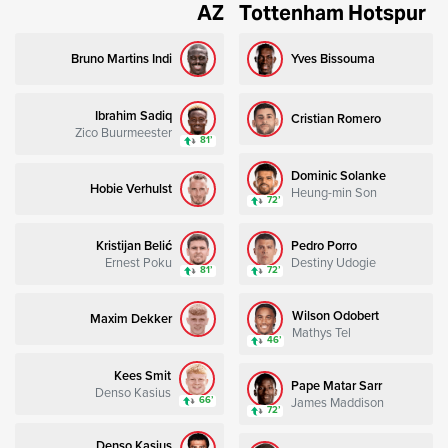
AZ
Tottenham Hotspur
Bruno Martins Indi
Yves Bissouma
Ibrahim Sadiq
Cristian Romero
Zico Buurmeester
81’
Dominic Solanke
Hobie Verhulst
Heung-min Son
72’
Kristijan Belić
Pedro Porro
Ernest Poku
Destiny Udogie
81’
72’
Wilson Odobert
Maxim Dekker
Mathys Tel
46’
Kees Smit
Pape Matar Sarr
Denso Kasius
James Maddison
66’
72’
Denso Kasius