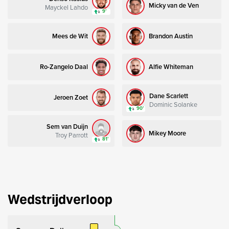
Micky van de Ven
Mayckel Lahdo
9’
Mees de Wit
Brandon Austin
Ro-Zangelo Daal
Alfie Whiteman
Dane Scarlett
Jeroen Zoet
Dominic Solanke
90’
Sem van Duijn
Mikey Moore
Troy Parrott
81’
Wedstrijdverloop