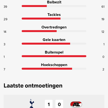
Balbezit
39
61
Tackles
29
19
Overtredingen
14
12
Gele kaarten
3
1
Buitenspel
1
0
Hoekschoppen
7
2
Laatste ontmoetingen
1
0