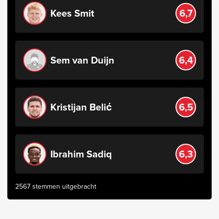
Kees Smit
6,7
Sem van Duijn
6,4
Kristijan Belić
6,5
Ibrahim Sadiq
6,3
2567 stemmen uitgebracht