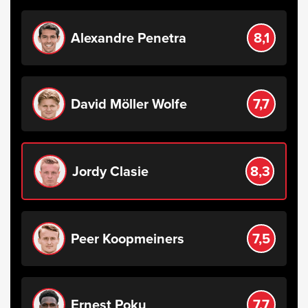
Alexandre Penetra
8,1
David Möller Wolfe
7,7
Jordy Clasie
8,3
Peer Koopmeiners
7,5
Ernest Poku
7,7