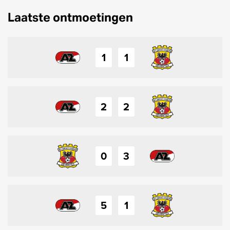
Laatste ontmoetingen
1
1
2
2
0
3
5
1