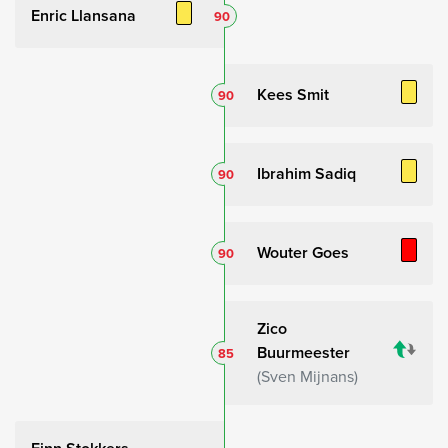
Enric Llansana
90
Kees Smit
90
Ibrahim Sadiq
90
Wouter Goes
90
Zico
Buurmeester
85
Sven Mijnans