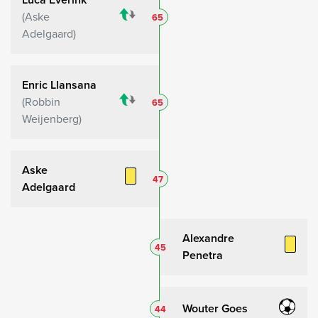
Aske
65
Adelgaard
Enric Llansana
Robbin
65
Weijenberg
Aske
47
Adelgaard
Alexandre
45
Penetra
Wouter Goes
44