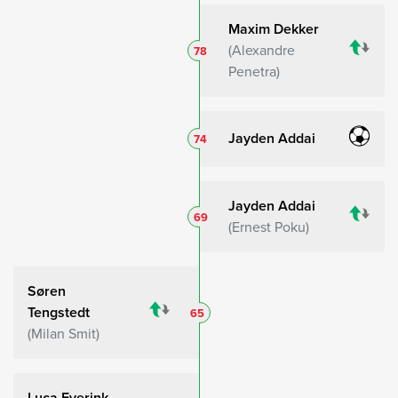
Maxim Dekker
Alexandre
78
Penetra
Jayden Addai
74
Jayden Addai
69
Ernest Poku
Søren
Tengstedt
65
Milan Smit
Luca Everink