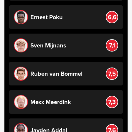
Ernest Poku
6,6
Sven Mijnans
7,1
Ruben van Bommel
7,5
Mexx Meerdink
7,3
Jayden Addai
7,6