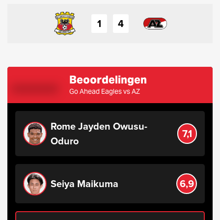
1
4
Beoordelingen
Go Ahead Eagles vs AZ
Rome Jayden Owusu-
7,1
Oduro
Seiya Maikuma
6,9