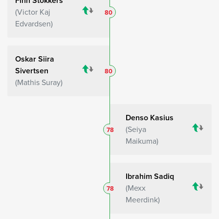
Finn Stokkers
Victor Kaj
80
Edvardsen
Oskar Siira
Sivertsen
80
Mathis Suray
Denso Kasius
Seiya
78
Maikuma
Ibrahim Sadiq
Mexx
78
Meerdink