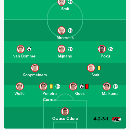
Smit
Meerdink
van Bommel
Mijnans
Poku
Koopmeiners
Smit
Wolfe
Penetra
Goes
Maikuma
Correia
4-2-3-1
Owusu-Oduro