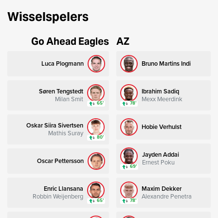
Wisselspelers
Go Ahead Eagles
AZ
Luca Plogmann
Bruno Martins Indi
Søren Tengstedt
Ibrahim Sadiq
Milan Smit
Mexx Meerdink
65’
78’
Oskar Siira Sivertsen
Hobie Verhulst
Mathis Suray
80’
Jayden Addai
Oscar Pettersson
Ernest Poku
69’
Enric Llansana
Maxim Dekker
Robbin Weijenberg
Alexandre Penetra
65’
78’