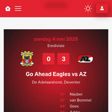
Navigation
zondag 4 mei 2025
Eredivisie
0
3
Go Ahead Eagles vs AZ
De Adelaarshorst, Deventer
15'
Nauber
37'
van Bommel
44'
Goes