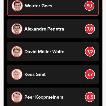
Wouter Goes
9,1
Alexandre Penetra
7,8
David Möller Wolfe
7,2
Kees Smit
7,7
Peer Koopmeiners
6,5