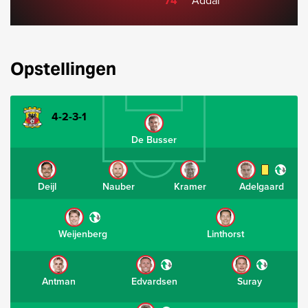
74'
Addai
Opstellingen
4-2-3-1
De Busser
Deijl
Nauber
Kramer
Adelgaard
Weijenberg
Linthorst
Antman
Edvardsen
Suray