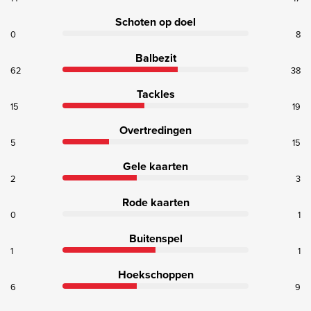
Schoten op doel
0
8
Balbezit
62
38
Tackles
15
19
Overtredingen
5
15
Gele kaarten
2
3
Rode kaarten
0
1
Buitenspel
1
1
Hoekschoppen
6
9