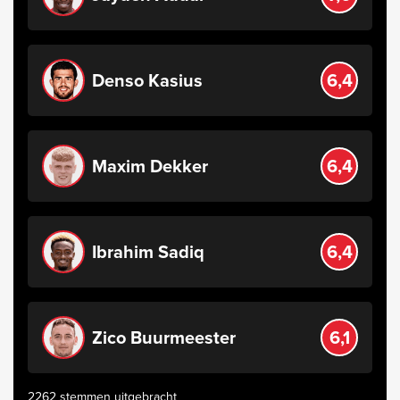
Denso Kasius
6,4
Maxim Dekker
6,4
Ibrahim Sadiq
6,4
Zico Buurmeester
6,1
2262 stemmen uitgebracht