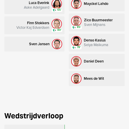
Luca Everink
Mayckel Lahdo
Aske Adelgaard
65’
Zico Buurmeester
Finn Stokkers
Sven Mijnans
Victor Kaj Edvardsen
85’
80’
Denso Kasius
Sven Jansen
Seiya Maikuma
78’
Daniel Deen
Mees de Wit
Wedstrijdverloop