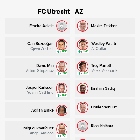
FC Utrecht
AZ
Emeka Adiele
Maxim Dekker
Can Bozdoğan
Weslley Patati
Gjivai Zechiël
A. Oufkir
89’
54’
David Min
Troy Parrott
Artem Stepanov
Mexx Meerdink
76’
46’
Jesper Karlsson
Ibrahim Sadiq
Yoann Cathline
83’
Hobie Verhulst
Adrian Blake
Rion Ichihara
Miguel Rodríguez
Ángel Alarcón
77’