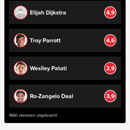
Elijah Dijkstra
4,9
Troy Parrott
4,6
Weslley Patati
2,9
Ro-Zangelo Daal
3,9
1660 stemmen uitgebracht