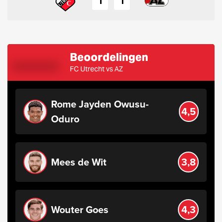
1
1
Beoordelingen
FC Utrecht vs AZ
Rome Jayden Owusu-
4,5
Oduro
Mees de Wit
3,8
Wouter Goes
4,3