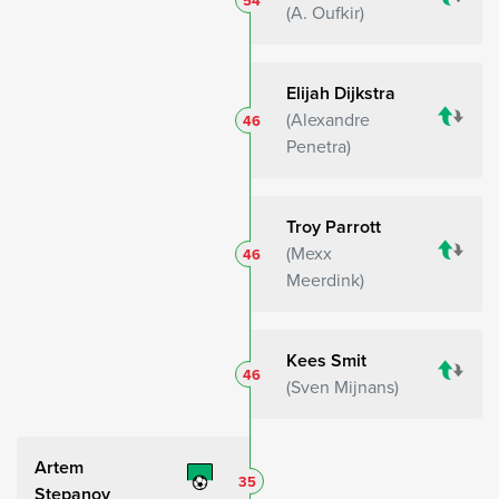
54
A. Oufkir
Elijah Dijkstra
Alexandre
46
Penetra
Troy Parrott
Mexx
46
Meerdink
Kees Smit
46
Sven Mijnans
Artem
35
Stepanov