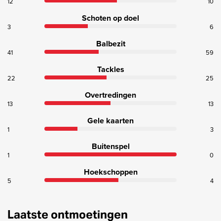
12
10
Schoten op doel
3
6
Balbezit
41
59
Tackles
22
25
Overtredingen
13
13
Gele kaarten
1
3
Buitenspel
1
0
Hoekschoppen
5
4
Laatste ontmoetingen