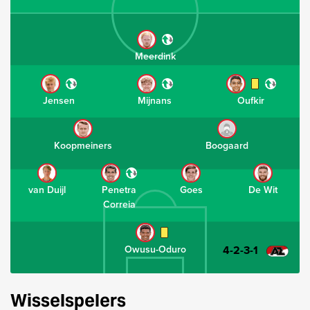
Meerdink
Jensen
Mijnans
Oufkir
Koopmeiners
Boogaard
van Duijl
Penetra
Goes
De Wit
Correia
4-2-3-1
Owusu-Oduro
Wisselspelers