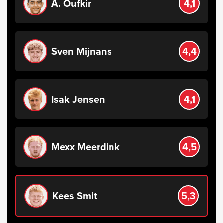
A. Oufkir
4,1
Sven Mijnans
4,4
Isak Jensen
4,1
Mexx Meerdink
4,5
Kees Smit
5,3