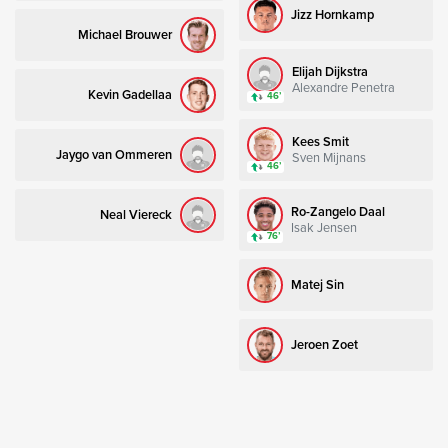
Jizz Hornkamp
Michael Brouwer
Elijah Dijkstra
Alexandre Penetra
Kevin Gadellaa
46’
Kees Smit
Jaygo van Ommeren
Sven Mijnans
46’
Ro-Zangelo Daal
Neal Viereck
Isak Jensen
76’
Matej Sin
Jeroen Zoet