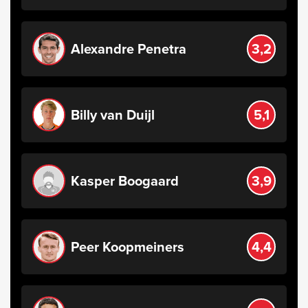
Alexandre Penetra
3,2
Billy van Duijl
5,1
Kasper Boogaard
3,9
Peer Koopmeiners
4,4