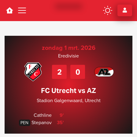
Navigation
zondag 1 mrt. 2026
Eredivisie
2
0
FC Utrecht vs AZ
Stadion Galgenwaard, Utrecht
Cathline
9'
Stepanov
35'
PEN