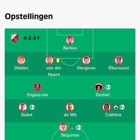
Opstellingen
4-2-3-1
Barkas
Didden
van der
Viergever
Elkarouani
Hoorn
Engwanda
Zechiël
Galiot
de Wit
Cathline
Stepanov