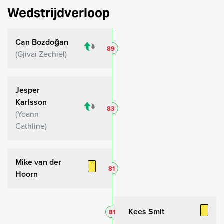
Wedstrijdverloop
Can Bozdoğan
89
Gjivai Zechiël
Jesper
Karlsson
83
Yoann
Cathline
Mike van der
81
Hoorn
Kees Smit
81