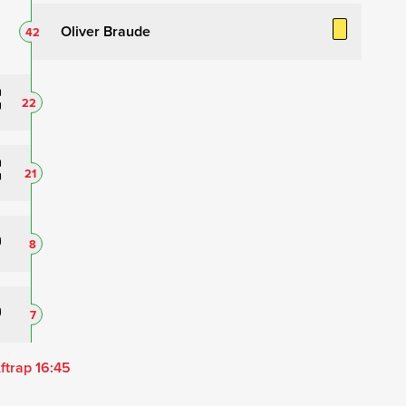
Oliver Braude
42
22
21
8
7
ftrap 16:45