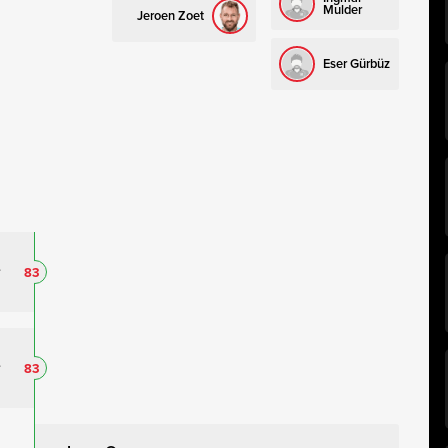
Mulder
Jeroen Zoet
Eser Gürbüz
83
83