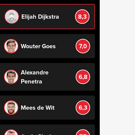
Elijah Dijkstra
8,3
Wouter Goes
7,0
Alexandre
6,8
Penetra
Mees de Wit
6,3