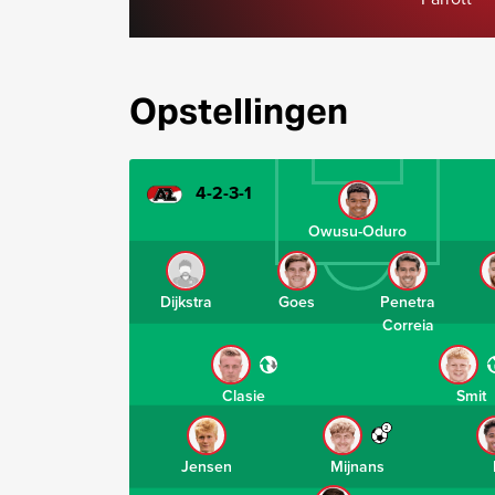
Opstellingen
4-2-3-1
Owusu-Oduro
Dijkstra
Goes
Penetra
Correia
Clasie
Smit
2
Jensen
Mijnans