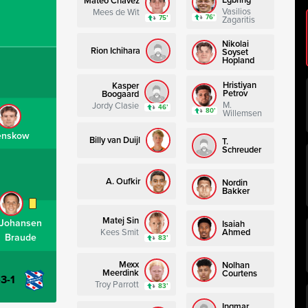
Mateo Chávez
Vasilios
Mees de Wit
76’
75’
Zagaritis
Nikolai
Rion Ichihara
Soyset
Hopland
Hristiyan
Kasper
Petrov
Boogaard
M.
Jordy Clasie
46’
80’
Willemsen
enskow
Billy van Duijl
T.
Schreuder
A. Oufkir
Nordin
Bakker
Matej Sin
Johansen
Isaiah
Kees Smit
Ahmed
Braude
83’
Mexx
Nolhan
Meerdink
Courtens
-3-1
Troy Parrott
83’
Ingmar