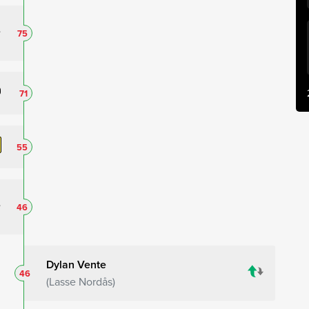
75
71
55
46
Dylan Vente
46
Lasse Nordås