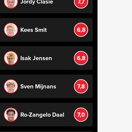
Jordy Clasie
7,7
Kees Smit
6,8
Isak Jensen
6,8
Sven Mijnans
7,8
Ro-Zangelo Daal
7,0