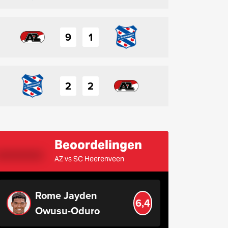
9
1
2
2
Beoordelingen
AZ vs SC Heerenveen
Rome Jayden
6,4
Owusu-Oduro