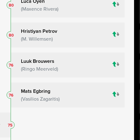
Luca Oyen
80
Maxence Rivera
Hristiyan Petrov
80
M. Willemsen
Luuk Brouwers
76
Ringo Meerveld
Mats Egbring
76
Vasilios Zagaritis
75