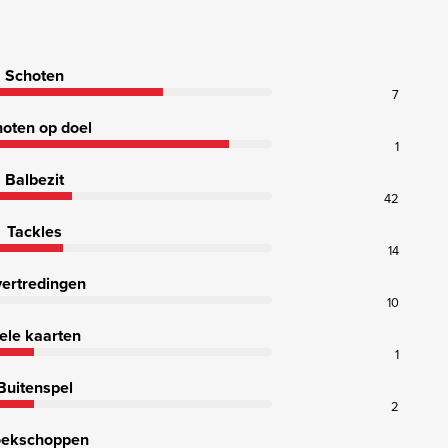
Schoten
7
oten op doel
1
Balbezit
42
Tackles
14
ertredingen
10
ele kaarten
1
Buitenspel
2
ekschoppen