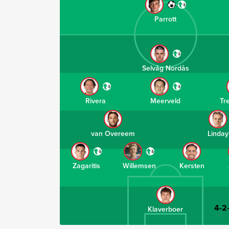
Parrott
Selvåg Nordås
Rivera
Meerveld
Tr
van Overeem
Linday
Zagaritis
Willemsen
Kersten
4-2
Klaverboer