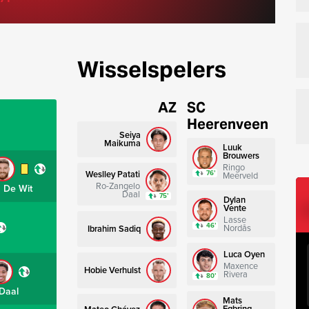
Wisselspelers
AZ
SC
Heerenveen
Seiya
Maikuma
Luuk
Brouwers
Ringo
Weslley Patati
76’
Meerveld
Ro-Zangelo
De Wit
Daal
75’
Dylan
Vente
Lasse
46’
Nordås
Ibrahim Sadiq
Luca Oyen
Maxence
Hobie Verhulst
Rivera
80’
Daal
Mats
Egbring