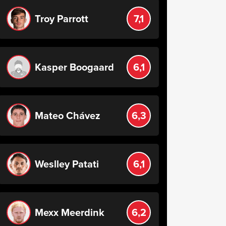
Troy Parrott
7,1
Kasper Boogaard
6,1
Mateo Chávez
6,3
Weslley Patati
6,1
Mexx Meerdink
6,2