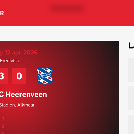
ER
L
g 12 apr. 2026
Eredivisie
3
0
SC Heerenveen
tadion, Alkmaar
7'
8'
71'