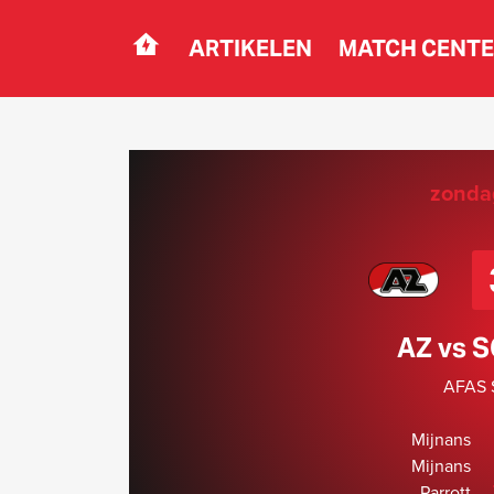
ARTIKELEN
MATCH CENT
Navigation
zonda
AZ vs 
AFAS S
Mijnans
Mijnans
Parrott