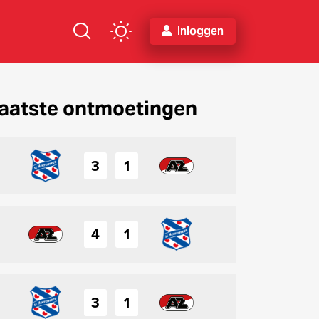
Inloggen
aatste ontmoetingen
3
1
4
1
3
1