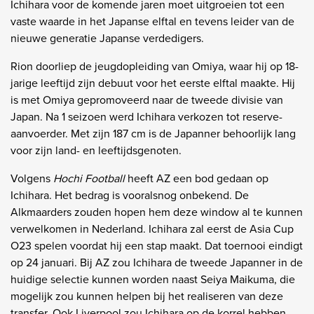
Ichihara voor de komende jaren moet uitgroeien tot een
vaste waarde in het Japanse elftal en tevens leider van de
nieuwe generatie Japanse verdedigers.
Rion doorliep de jeugdopleiding van Omiya, waar hij op 18-
jarige leeftijd zijn debuut voor het eerste elftal maakte. Hij
is met Omiya gepromoveerd naar de tweede divisie van
Japan. Na 1 seizoen werd Ichihara verkozen tot reserve-
aanvoerder. Met zijn 187 cm is de Japanner behoorlijk lang
voor zijn land- en leeftijdsgenoten.
Volgens
Hochi Football
heeft AZ een bod gedaan op
Ichihara. Het bedrag is vooralsnog onbekend. De
Alkmaarders zouden hopen hem deze window al te kunnen
verwelkomen in Nederland. Ichihara zal eerst de Asia Cup
O23 spelen voordat hij een stap maakt. Dat toernooi eindigt
op 24 januari. Bij AZ zou Ichihara de tweede Japanner in de
huidige selectie kunnen worden naast Seiya Maikuma, die
mogelijk zou kunnen helpen bij het realiseren van deze
transfer. Ook Liverpool zou Ichihara op de korrel hebben.