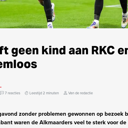
ft geen kind aan RKC e
emloos
7 reacties
Leestijd 2 minuten
Van de redactie
agavond zonder problemen gewonnen op bezoek b
abant waren de Alkmaarders veel te sterk voor de