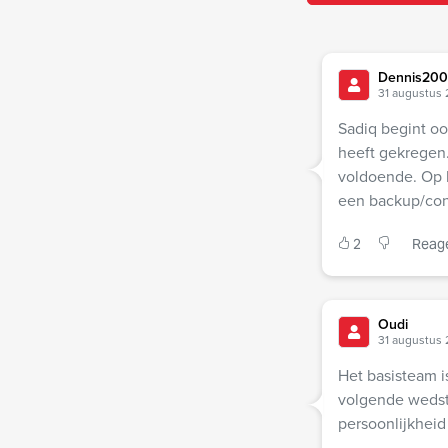
Dennis20
31 augustus 
Sadiq begint oo
heeft gekregen.
voldoende. Op l
een backup/con
2
Reag
Oudi
31 augustus 
Het basisteam is
volgende wedstr
persoonlijkheid 