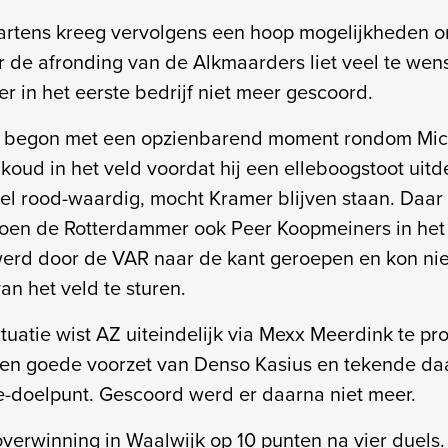
rtens kreeg vervolgens een hoop mogelijkheden om
r de afronding van de Alkmaarders liet veel te wen
r in het eerste bedrijf niet meer gescoord.
t begon met een opzienbarend moment rondom Mich
 koud in het veld voordat hij een elleboogstoot uit
l rood-waardig, mocht Kramer blijven staan. Daar
toen de Rotterdammer ook Peer Koopmeiners in het 
erd door de VAR naar de kant geroepen en kon ni
an het veld te sturen.
tuatie wist AZ uiteindelijk via Mexx Meerdink te prof
een goede voorzet van Denso Kasius en tekende da
ie-doelpunt. Gescoord werd er daarna niet meer.
overwinning in Waalwijk op 10 punten na vier duels.