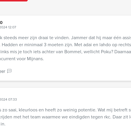
00
2024 12:07
k steeds meer zijn draai te vinden. Jammer dat hij maar één assi
 Hadden er minimaal 3 moeten zijn. Met adai en lahdo op rechts 
inks mis je toch iets achter van Bommel, wellicht Poku? Daarnaa
current voor Mijnans.
eer
2024 07:33
 zo saai, kleurloos en heeft zo weinig potentie. Wat mij betreft 
ijden met het team waarmee we eindigden tegen rkc. Daar zit l
in.