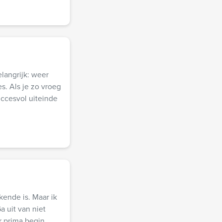
elangrijk: weer
. Als je zo vroeg
succesvol uiteinde
kende is. Maar ik
a uit van niet
 prima begin,