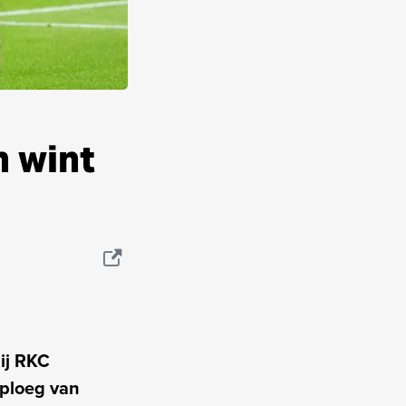
n wint
ij RKC
 ploeg van