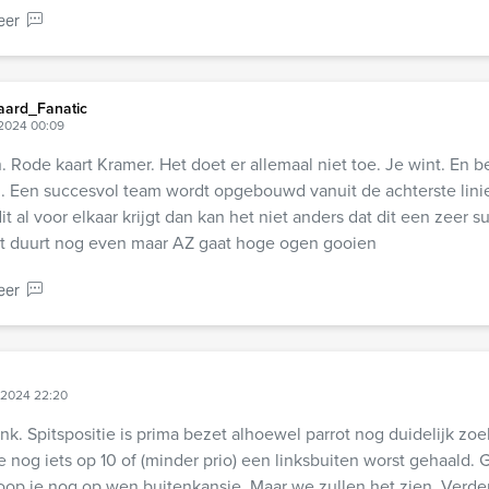
eer
aard_Fanatic
 2024 00:09
 Rode kaart Kramer. Het doet er allemaal niet toe. Je wint. En b
 Een succesvol team wordt opgebouwd vanuit de achterste linies
it al voor elkaar krijgt dan kan het niet anders dat dit een zeer 
Het duurt nog even maar AZ gaat hoge ogen gooien
eer
 2024 22:20
nk. Spitspositie is prima bezet alhoewel parrot nog duidelijk zoe
 nog iets op 10 of (minder prio) een linksbuiten worst gehaald. G
op je nog op wen buitenkansje. Maar we zullen het zien. Verder