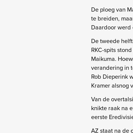
De ploeg van Ma
te breiden, maa
Daardoor werd e
De tweede helf
RKC-spits stond
Maikuma. Hoewe
verandering in 
Rob Dieperink w
Kramer alsnog v
Van de overtalsi
knikte raak na 
eerste Eredivis
AZ staat na de 