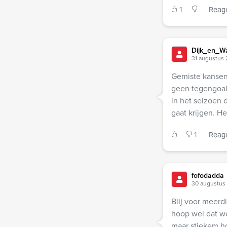
1
Reag
Dijk_en_W
31 augustus
Gemiste kansen.
geen tegengoal.
in het seizoen d
gaat krijgen. 
1
Reag
fofodadda
30 augustus
Blij voor meerdi
hoop wel dat we
maar stiekem ho