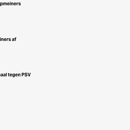
opmeiners
iners af
haal tegen PSV