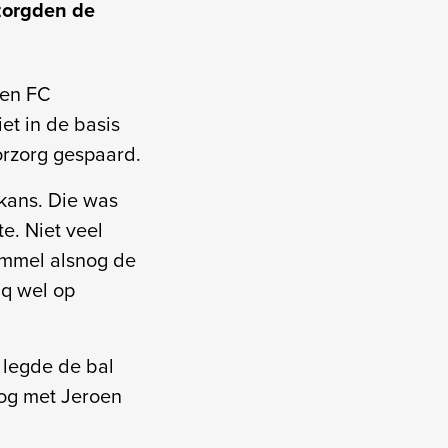
zorgden de
gen FC
et in de basis
oorzorg gespaard.
 kans. Die was
e. Niet veel
ommel alsnog de
iq wel op
 legde de bal
og met Jeroen