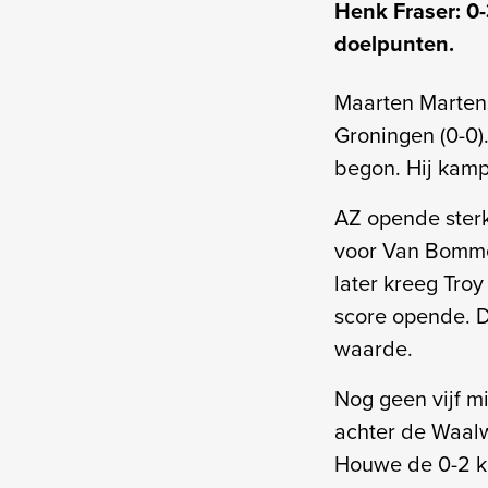
Henk Fraser: 0
doelpunten.
Maarten Martens
Groningen (0-0).
begon. Hij kampt
AZ opende sterk
voor Van Bommel
later kreeg Tro
score opende. D
waarde.
Nog geen vijf m
achter de Waal
Houwe de 0-2 k