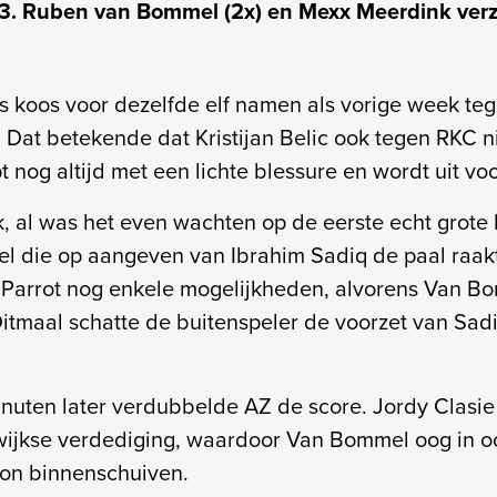
-3. Ruben van Bommel (2x) en Mexx Meerdink ver
 koos voor dezelfde elf namen als vorige week te
 Dat betekende dat Kristijan Belic ook tegen RKC ni
 nog altijd met een lichte blessure en wordt uit v
, al was het even wachten op de eerste echt grote
 die op aangeven van Ibrahim Sadiq de paal raakt
y Parrot nog enkele mogelijkheden, alvorens Van B
itmaal schatte de buitenspeler de voorzet van Sad
inuten later verdubbelde AZ de score. Jordy Clasie
wijkse verdediging, waardoor Van Bommel oog in o
on binnenschuiven.