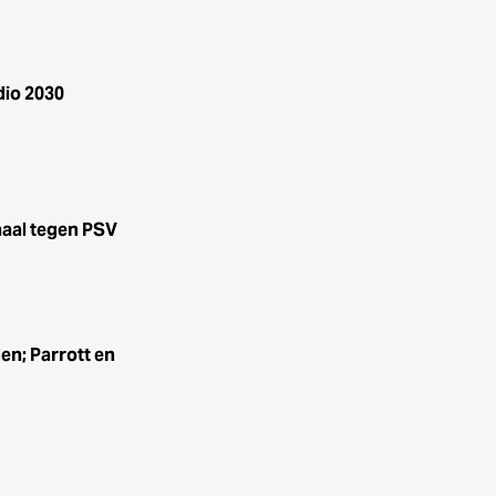
dio 2030
haal tegen PSV
n; Parrott en