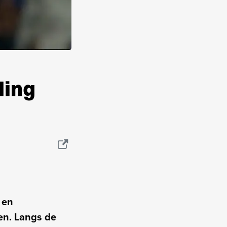
ding
 en
en. Langs de