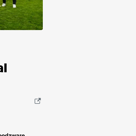
al
 loodzware