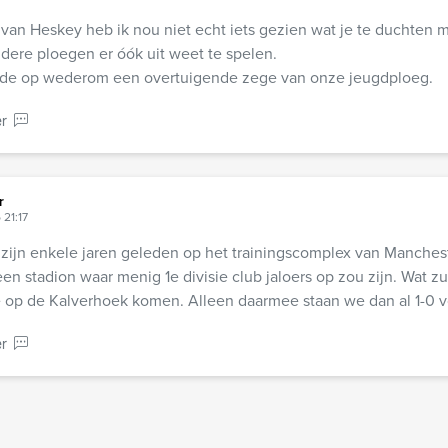
van Heskey heb ik nou niet echt iets gezien wat je te duchten
andere ploegen er óók uit weet te spelen.
de op wederom een overtuigende zege van onze jeugdploeg.
r
r
 21:17
 zijn enkele jaren geleden op het trainingscomplex van Manches
 een stadion waar menig 1e divisie club jaloers op zou zijn. Wat z
e op de Kalverhoek komen. Alleen daarmee staan we dan al 1-0 v
r