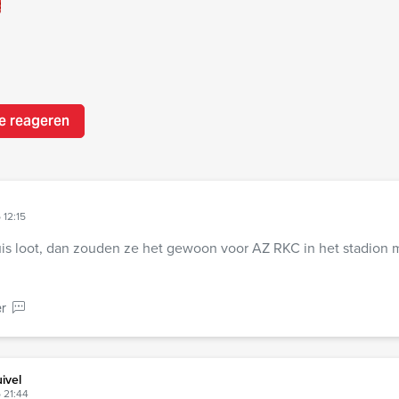
e reageren
 12:15
thuis loot, dan zouden ze het gewoon voor AZ RKC in het stadion
r
ivel
 21:44