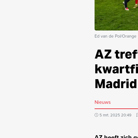
Ed van de Pol/Orange 
AZ tref
kwartfi
Madrid
Nieuws
5 mrt. 2025 20:49
AZ heeft zich g