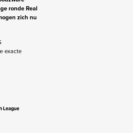
ige ronde Real
 mogen zich nu
S
de exacte
th League