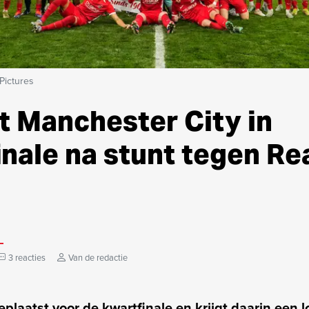
Pictures
t Manchester City in
nale na stunt tegen Re
3 reacties
Van de redactie
eplaatst voor de kwartfinale en krijgt daarin een