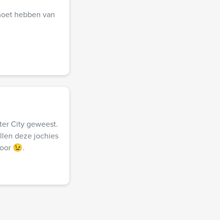
 moet hebben van
ter City geweest.
ullen deze jochies
oor 😉.