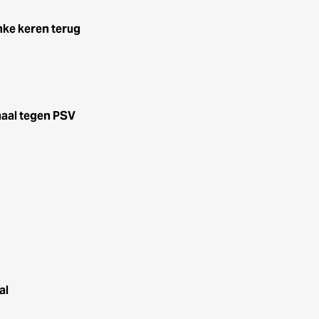
nke keren terug
haal tegen PSV
al