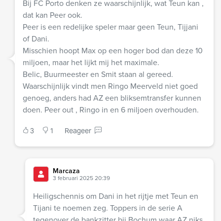
Bij FC Porto denken ze waarschijnlijk, wat Teun kan ,
dat kan Peer ook.
Peer is een redelijke speler maar geen Teun, Tijjani
of Dani.
Misschien hoopt Max op een hoger bod dan deze 10
miljoen, maar het lijkt mij het maximale.
Belic, Buurmeester en Smit staan al gereed.
Waarschijnlijk vindt men Ringo Meerveld niet goed
genoeg, anders had AZ een bliksemtransfer kunnen
doen. Peer out , Ringo in en 6 miljoen overhouden.
3
1
Reageer
Marcaza
3 februari 2025 20:39
Heiligschennis om Dani in het rijtje met Teun en
Tijani te noemen zeg. Toppers in de serie A
tegenover de bankzitter bij Bochum waar AZ niks