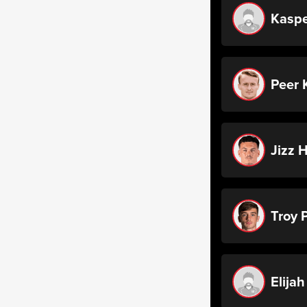
Kaspe
Peer 
Jizz 
Troy P
Elijah