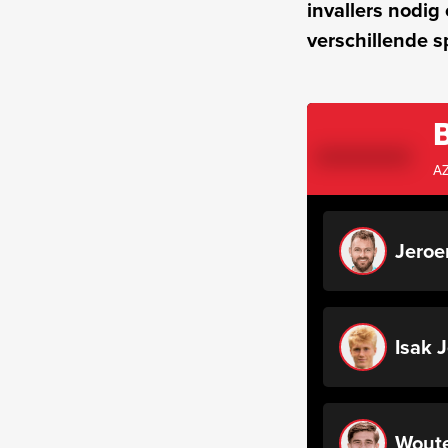
invallers nodig
verschillende s
AZ
Jeroe
Isak 
Woute