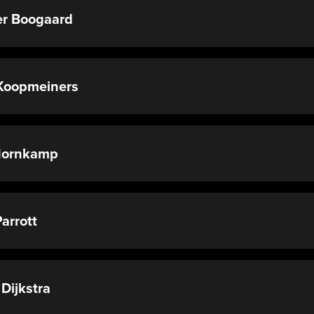
r Boogaard
Koopmeiners
Hornkamp
arrott
 Dijkstra