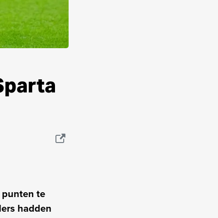
Sparta
 punten te
rders hadden