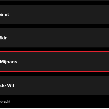
Smit
fkir
Mijnans
de Wit
ebracht