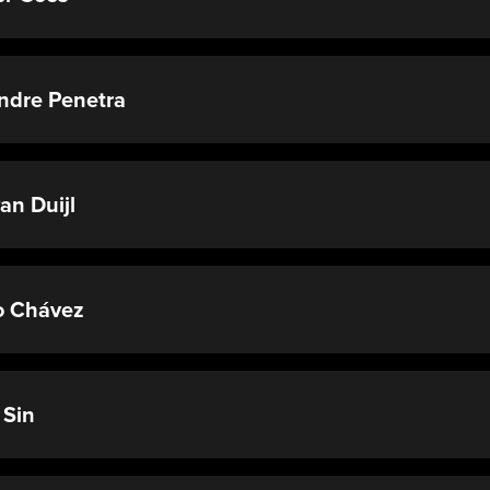
ndre Penetra
van Duijl
o Chávez
 Sin