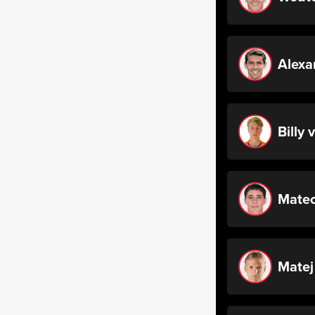
Alexa
Billy 
Mate
Matej