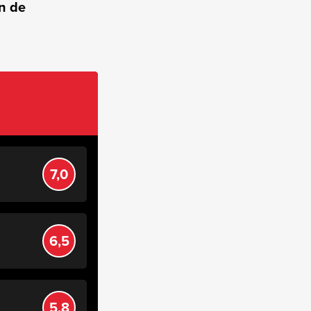
an de
7,0
6,5
5,8