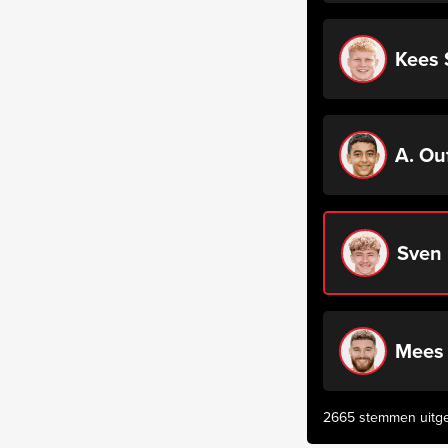
Kees 
A. Ou
Sven 
Mees 
2665 stemmen uitg