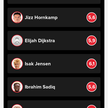
Jizz Hornkamp
5,6
Elijah Dijkstra
5,9
Isak Jensen
6,1
Ibrahim Sadiq
5,6