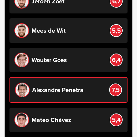
Jeroen Zoet
6,7
Mees de Wit
5,5
Wouter Goes
6,4
Alexandre Penetra
7,5
Mateo Chávez
5,4