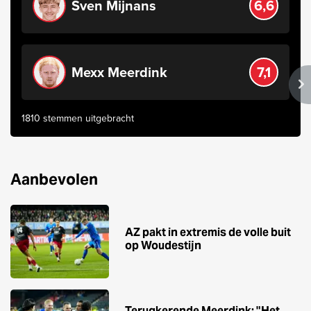
Sven Mijnans
6,6
Mexx Meerdink
7,1
1810 stemmen uitgebracht
Aanbevolen
AZ pakt in extremis de volle buit
op Woudestijn
Terugkerende Meerdink: "Het