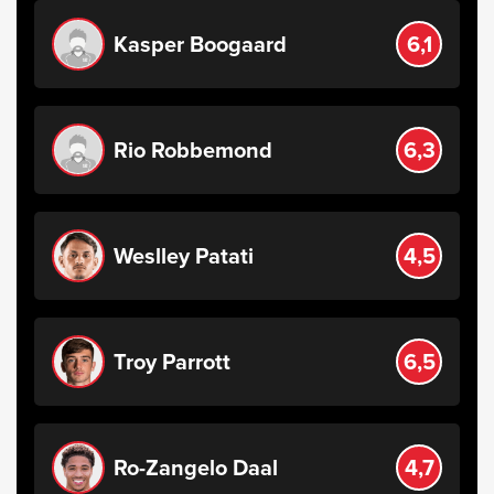
Kasper Boogaard
6,1
Rio Robbemond
6,3
Weslley Patati
4,5
Troy Parrott
6,5
Ro-Zangelo Daal
4,7