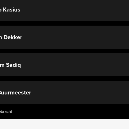
 Kasius
m Dekker
im Sadiq
Buurmeester
ebracht