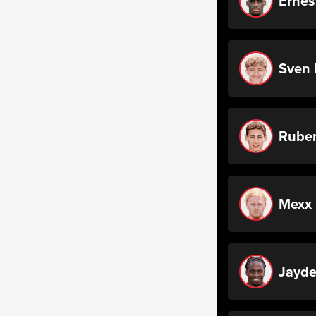
Ernes
Sven 
Rube
Mexx
Jayde