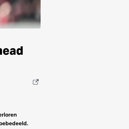
head
erloren
toebedeeld.