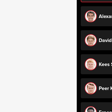
Alexa
David
Kees 
Peer 