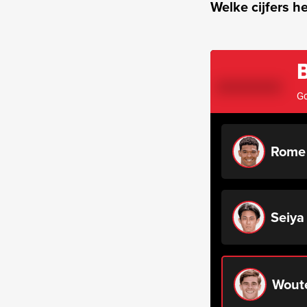
Welke cijfers h
Go
Rome
Seiy
Wout