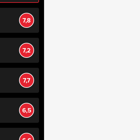
7,8
7,2
7,7
6,5