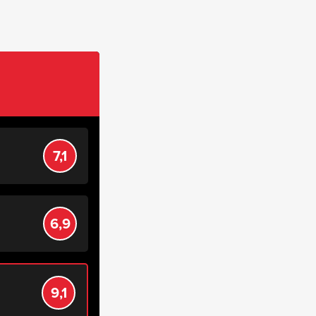
7,1
6,9
9,1