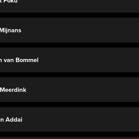
t Poku
Mijnans
n van Bommel
 Meerdink
n Addai