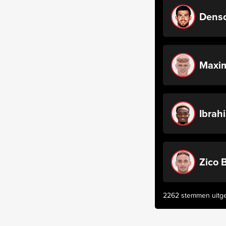
Denso
Maxi
Ibrah
Zico 
2262 stemmen uitg