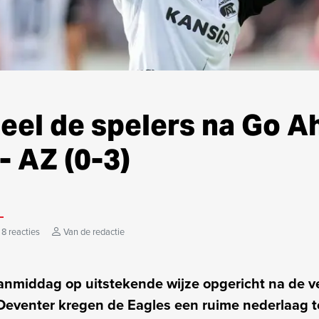
eel de spelers na Go A
- AZ (0-3)
8 reacties
Van de redactie
anmiddag op uitstekende wijze opgericht na de v
n Deventer kregen de Eagles een ruime nederlaag 