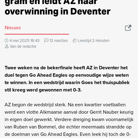
gram en leidt AZ naar
overwinning in Deventer
Nieuws
4 mei 2025 16:43
12 reacties
Leestijd 2 minuten
Van de redactie
Twee weken na de bekerfinale heeft AZ in Deventer het
duel tegen Go Ahead Eagles op eenvoudige wijze weten
te winnen. In een wedstrijd waarin Goes het thuispubliek
stil kreeg werd gewonnen met 0-3.
AZ begon de wedstrijd sterk. Na een kwartier voetballen
werd een vlotte Alkmaarse aanval door Gerrit Nauber keurig
in eigen doel gewerkt. Verdere dreiging kwam voornamelijk
van Ruben van Bommel, die echter meermaals strandde op
de doelman van Go Ahead Eagles. Even leek hij toch de 0-