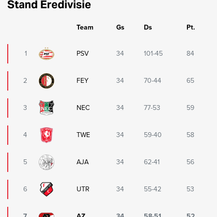
Stand Eredivisie
Team
Gs
Ds
Pt.
1
PSV
34
101-45
84
2
FEY
34
70-44
65
3
NEC
34
77-53
59
4
TWE
34
59-40
58
5
AJA
34
62-41
56
6
UTR
34
55-42
53
7
AZ
34
58-51
52