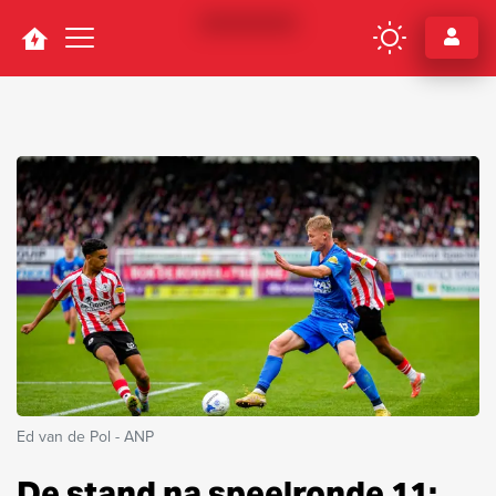
Navigation
Ed van de Pol - ANP
De stand na speelronde 11: