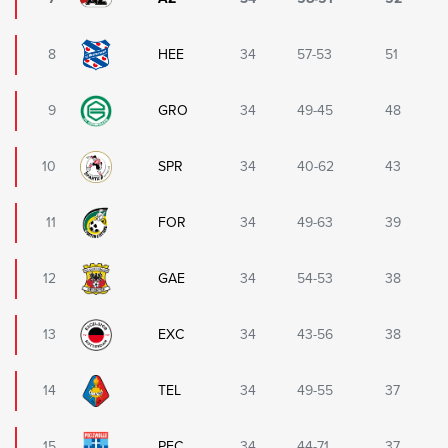
8
HEE
34
57-53
51
9
GRO
34
49-45
48
10
SPR
34
40-62
43
11
FOR
34
49-63
39
12
GAE
34
54-53
38
13
EXC
34
43-56
38
14
TEL
34
49-55
37
15
PEC
34
44-71
37