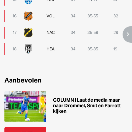
16
VOL
34
35-55
32
17
NAC
34
35-58
29
18
HEA
34
35-85
19
Aanbevolen
COLUMN | Laat de media maar
naar Drommel, Smit en Parrott
kijken