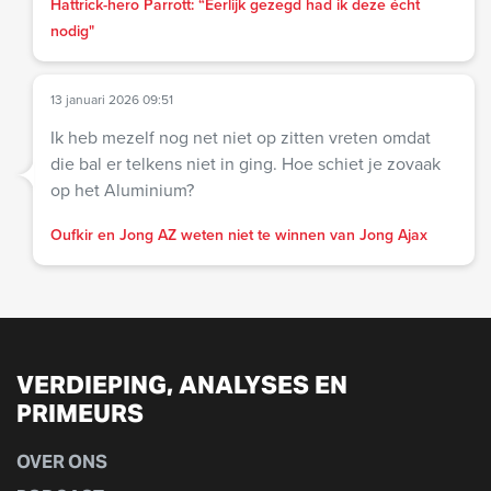
Hattrick-hero Parrott: “Eerlijk gezegd had ik deze écht
nodig"
13 januari 2026 09:51
Ik heb mezelf nog net niet op zitten vreten omdat
die bal er telkens niet in ging. Hoe schiet je zovaak
op het Aluminium?
Oufkir en Jong AZ weten niet te winnen van Jong Ajax
VERDIEPING, ANALYSES EN
PRIMEURS
OVER ONS