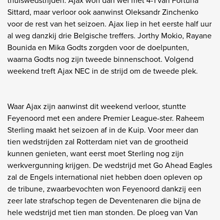
thuiswedstrijden. Ajax won dan wel met 4-1 van Fortuna
Sittard, maar verloor ook aanwinst Oleksandr Zinchenko
voor de rest van het seizoen. Ajax liep in het eerste half uur
al weg danzkij drie Belgische treffers. Jorthy Mokio, Rayane
Bounida en Mika Godts zorgden voor de doelpunten,
waarna Godts nog zijn tweede binnenschoot. Volgend
weekend treft Ajax NEC in de strijd om de tweede plek.
Waar Ajax zijn aanwinst dit weekend verloor, stuntte
Feyenoord met een andere Premier League-ster. Raheem
Sterling maakt het seizoen af in de Kuip. Voor meer dan
tien wedstrijden zal Rotterdam niet van de grootheid
kunnen genieten, want eerst moet Sterling nog zijn
werkvergunning krijgen. De wedstrijd met Go Ahead Eagles
zal de Engels international niet hebben doen opleven op
de tribune, zwaarbevochten won Feyenoord dankzij een
zeer late strafschop tegen de Deventenaren die bijna de
hele wedstrijd met tien man stonden. De ploeg van Van