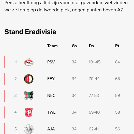
Persie heeft nog altijd zijn vorm niet gevonden, wel vinden
we ze terug op de tweede plek, negen punten boven AZ.
Stand Eredivisie
Team
Gs
Ds
Pt.
1
PSV
34
101-45
84
2
FEY
34
70-44
65
3
NEC
34
77-53
59
4
TWE
34
59-40
58
5
AJA
34
62-41
56