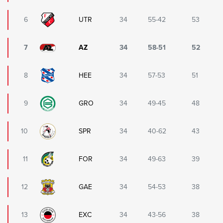
6
UTR
34
55-42
53
7
AZ
34
58-51
52
8
HEE
34
57-53
51
9
GRO
34
49-45
48
10
SPR
34
40-62
43
11
FOR
34
49-63
39
12
GAE
34
54-53
38
13
EXC
34
43-56
38