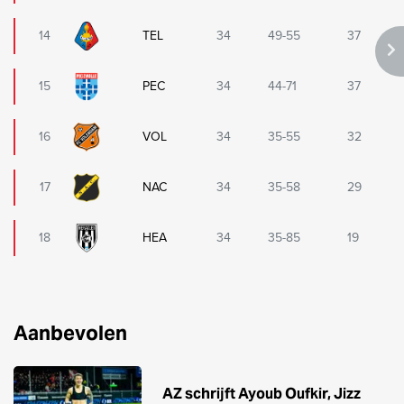
14
TEL
34
49-55
37
15
PEC
34
44-71
37
16
VOL
34
35-55
32
17
NAC
34
35-58
29
18
HEA
34
35-85
19
Aanbevolen
AZ schrijft Ayoub Oufkir, Jizz