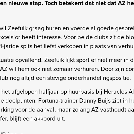
een nieuwe stap. Toch betekent dat niet dat AZ h
 wil Zeefuik graag huren en voerde al goede gespr
xcelsior heeft interesse. Voor beide clubs zit de bl
1-jarige spits het liefst verkopen in plaats van verhu
uatie opvallend. Zeefuik lijkt sportief niet meer in
AZ wil hem ook niet zomaar verhuren. Door zijn con
lub nog altijd een stevige onderhandelingspositie.
 het afgelopen halfjaar op huurbasis bij Heracles A
ee doelpunten. Fortuna-trainer Danny Buijs ziet in 
erking voor de aanval, maar zolang AZ vasthoudt a
fer, blijft een akkoord uit.