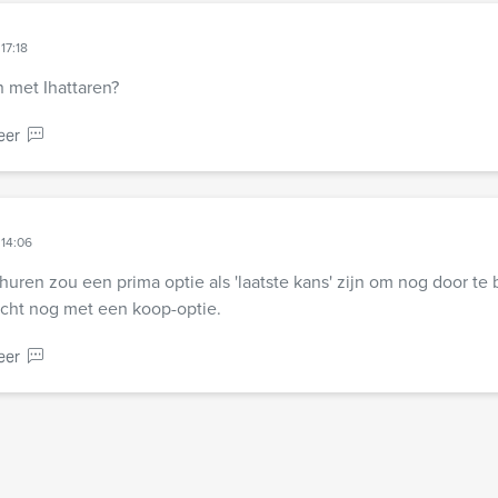
17:18
n met Ihattaren?
eer
 14:06
rhuren zou een prima optie als 'laatste kans' zijn om nog door te
licht nog met een koop-optie.
eer