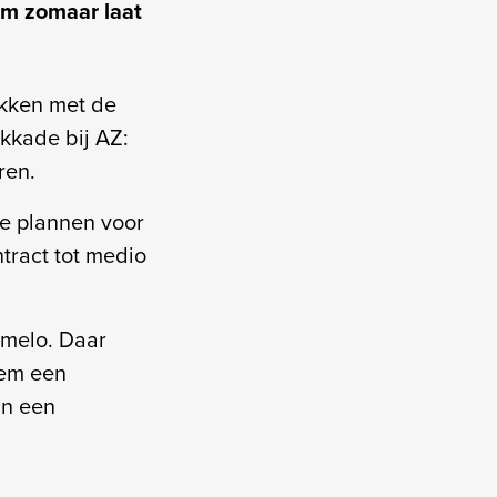
em zomaar laat
ekken met de
okkade bij AZ:
ren.
 de plannen voor
tract tot medio
lmelo. Daar
hem een
an een