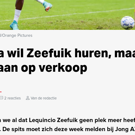
l/Orange Pictures
 wil Zeefuik huren, ma
 aan op verkoop
2 reacties
Van de redactie
we al dat Lequincio Zeefuik geen plek meer heeft
Z. De spits moet zich deze week melden bij Jong 