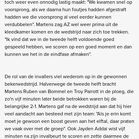
toch weer even onnodig lastig maakt: "We kwamen snel op
voorsprong, als we daarna hun foutjes hadden afgestraft
hadden we die voorsprong al veel eerder kunnen
verdubbelen". Martens zag AZ wel weer prima uit de
kleedkamer komen en de wedstrijd naar zich toe trekken.
"Ik vind dat we in de tweede helft voldoende goed
gespeeld hebben, we scoren op een goed moment en dan
kunnen we het in de eindfase afmaken".
De rol van de invallers viel wederom op in de gewonnen
bekerwedstrijd. Halverwege de tweede helft bracht
Martens Ruben van Bommel en Troy Parrott in de ploeg, die
zo'n vijf minuten later beide betrokken waren bij de
belangrijke 2-1. Martens gaf na de wedstrijd aan dat hij hier
veel aandacht aan besteed met zijn team: "Als je erin komt
moet je gewoon een boost geven aan het elftal, daar praten
we vaak over met de groep". Ook Jayden Addai wist vijf
minuten na zijn invalbeurt te scoren en zette daarmee de