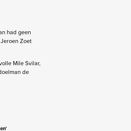
yan had geen
 Jeroen Zoet
lle Mile Svilar,
e doelman de
ien'