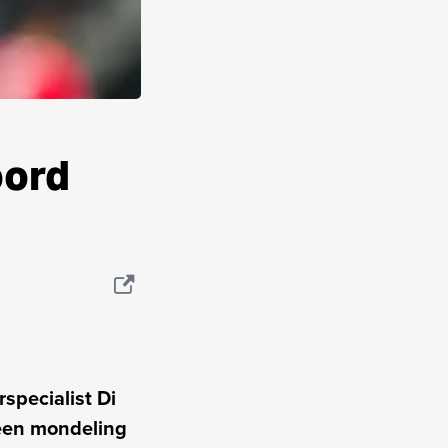
oord
specialist Di
 een mondeling