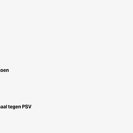
zoen
haal tegen PSV