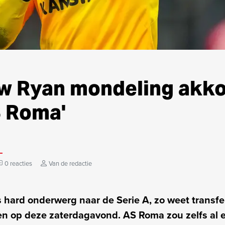
w Ryan mondeling akk
 Roma'
0 reacties
Van de redactie
hard onderwerg naar de Serie A, zo weet transfer
en op deze zaterdagavond. AS Roma zou zelfs al