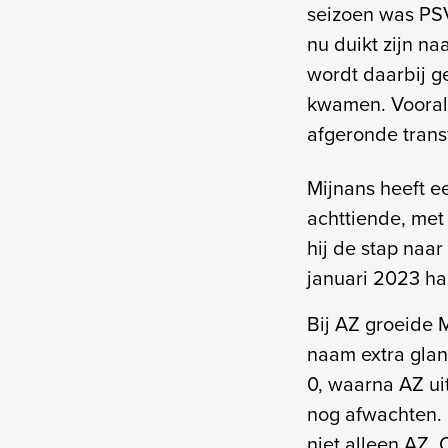
seizoen was PSV
nu duikt zijn n
wordt daarbij g
kwamen. Voorals
afgeronde transf
Mijnans heeft ee
achttiende, met
hij de stap naar
januari 2023 h
Bij AZ groeide M
naam extra glan
0, waarna AZ uit
nog afwachten. 
niet alleen AZ. 