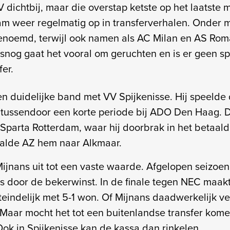
 dichtbij, maar die overstap ketste op het laatste
aam weer regelmatig op in transferverhalen. Onder
enoemd, terwijl ook namen als AC Milan en AS Rom
nog gaat het vooral om geruchten en is er geen s
er.
n duidelijke band met VV Spijkenisse. Hij speelde d
 tussendoor een korte periode bij ADO Den Haag.
 Sparta Rotterdam, waar hij doorbrak in het betaald
aalde AZ hem naar Alkmaar.
ijnans uit tot een vaste waarde. Afgelopen seizoen
s door de bekerwinst. In de finale tegen NEC maakte
eindelijk met 5-1 won. Of Mijnans daadwerkelijk ver
Maar mocht het tot een buitenlandse transfer komen
Ook in Spijkenisse kan de kassa dan rinkelen.