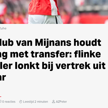
Ruhe
lub van Mijnans houdt
g met transfer: flinke
er lonkt bij vertrek uit
ar
0 reacties
Leestijd 2 minuten
AZPeter