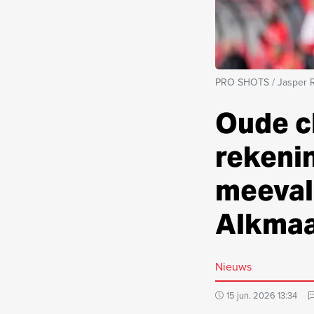
PRO SHOTS / Jasper 
Oude c
rekenin
meevall
Alkma
Nieuws
15 jun. 2026 13:34