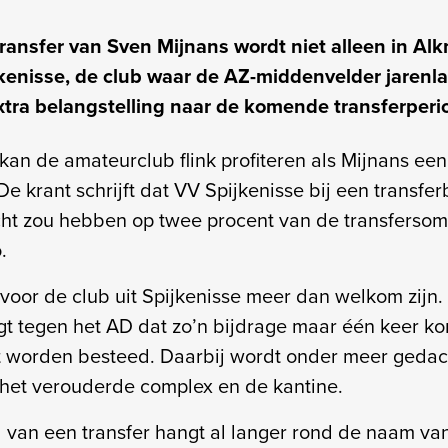
ransfer van Sven Mijnans wordt niet alleen in Al
kenisse, de club waar de AZ-middenvelder jarenl
xtra belangstelling naar de komende transferperi
kan de amateurclub flink profiteren als Mijnans ee
De krant schrijft dat VV Spijkenisse bij een transfe
cht zou hebben op twee procent van de transfersom
.
voor de club uit Spijkenisse meer dan welkom zij
t tegen het AD dat zo’n bijdrage maar één keer k
t worden besteed. Daarbij wordt onder meer gedac
het verouderde complex en de kantine.
 van een transfer hangt al langer rond de naam van