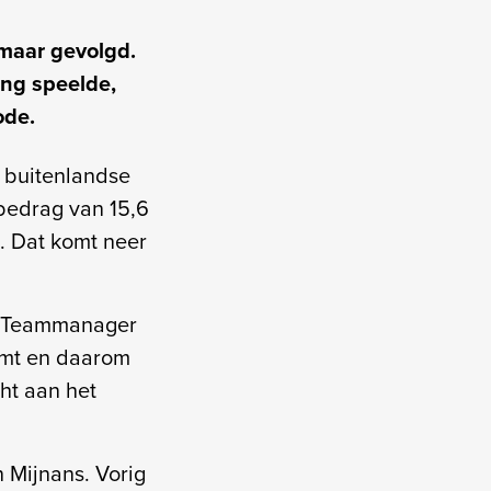
kmaar gevolgd.
ang speelde,
ode.
n buitenlandse
rbedrag van 15,6
. Dat komt neer
n. Teammanager
omt en daarom
ht aan het
 Mijnans. Vorig