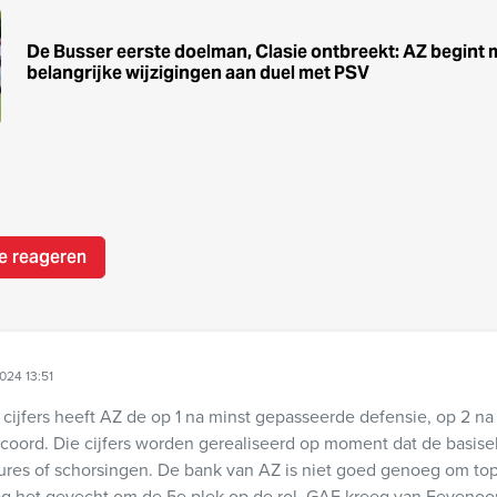
De Busser eerste doelman, Clasie ontbreekt: AZ begint 
belangrijke wijzigingen aan duel met PSV
e reageren
024 13:51
 cijfers heeft AZ de op 1 na minst gepasseerde defensie, op 2 n
oord. Die cijfers worden gerealiseerd op moment dat de basisel
res of schorsingen. De bank van AZ is niet goed genoeg om top 
ag het gevecht om de 5e plek op de rol. GAE kreeg van Feyenoo