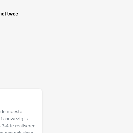
met twee
a de meeste
f aanwezig is.
3-4 te realiseren.
rd een pak slaag