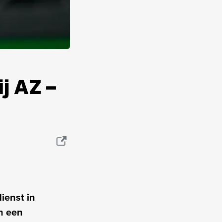
j AZ –
ienst in
n een