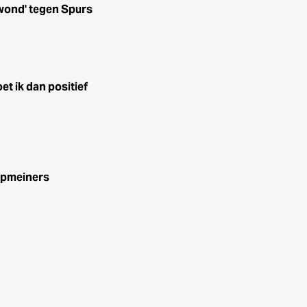
 wond' tegen Spurs
et ik dan positief
opmeiners