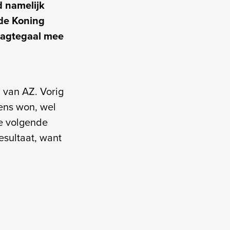
 namelijk
 de Koning
 Nagtegaal mee
 van AZ. Vorig
tens won, wel
de volgende
sultaat, want