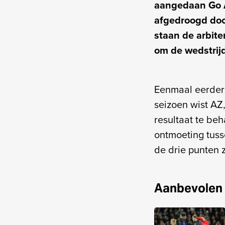
aangedaan Go A
afgedroogd doo
staan de arbite
om de wedstrij
Eenmaal eerder 
seizoen wist AZ
resultaat te beh
ontmoeting tuss
de drie punten z
Aanbevolen