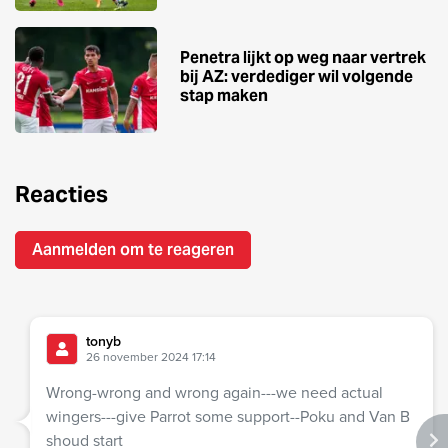
Penetra lijkt op weg naar vertrek
bij AZ: verdediger wil volgende
stap maken
Reacties
Aanmelden om te reageren
tonyb
26 november 2024 17:14
Wrong-wrong and wrong again---we need actual
wingers---give Parrot some support--Poku and Van B
shoud start