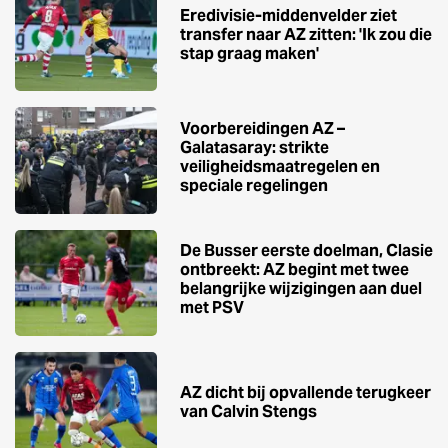
Eredivisie-middenvelder ziet
transfer naar AZ zitten: 'Ik zou die
stap graag maken'
Voorbereidingen AZ –
Galatasaray: strikte
veiligheidsmaatregelen en
speciale regelingen
De Busser eerste doelman, Clasie
ontbreekt: AZ begint met twee
belangrijke wijzigingen aan duel
met PSV
AZ dicht bij opvallende terugkeer
van Calvin Stengs