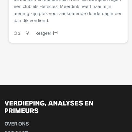
een club als Heracles. Meerdink heeft naar mijn
mening zijn plek voor aankomende donderdag meer
dan dik verdiend.
3
Reageer
VERDIEPING, ANALYSES EN
PRIMEURS
OVER ONS