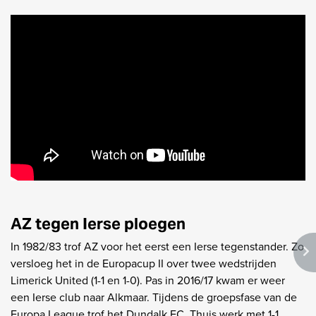
AZ tegen Ierse ploegen
In 1982/83 trof AZ voor het eerst een Ierse tegenstander. Zo
versloeg het in de Europacup II over twee wedstrijden
Limerick United (1-1 en 1-0). Pas in 2016/17 kwam er weer
een Ierse club naar Alkmaar. Tijdens de groepsfase van de
Europa League trof het Dundalk FC. Thuis werk met 1-1