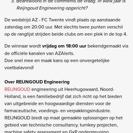
Beantwoord in de comments de vraag:
In welk jaar is
Reijngoud Engineering opgericht?
De wedstrijd AZ - FC Twente vindt plaats op aanstaande
zaterdag om 20:00 uur. Met slechts twee punten verschil
op de ranglijst strijden beide clubs om een plek in de top 4.
De winnaar wordt
vrijdag om 18:00 uur
bekendgemaakt via
de officiële kanalen van AZAlerts.
Doe snel mee en maak kans op een onvergetelijke
voetbalavond!
Over REIJNGOUD Engineering
REIJNGOUD
engineering uit Heerhugowaard, Noord-
Holland, is een familiebedrijf dat zich richt op het bieden
van uitgebreide en hoogwaardige diensten voor de
farmaceutische, voedings- en verpakkingsindustrie.
REIJNGOUD biedt
op maat gemaakte oplossingen
op het
gebied van technische consultancy, turnkey projecten,
machine safety assessment en GxP ondersteuning.