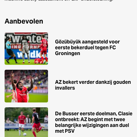
Aanbevolen
Gözübüyük aangesteld voor
eerste bekerduel tegen FC
Groningen
AZ bekert verder dankzij gouden
invallers
De Busser eerste doelman, Clasie
ontbreekt: AZ begint met twee
belangrijke wijzigingen aan duel
met PSV