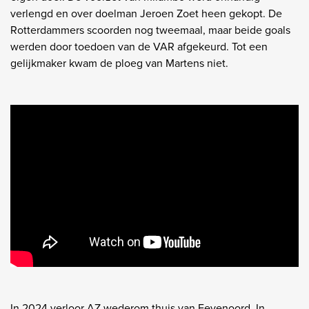
verlengd en over doelman Jeroen Zoet heen gekopt. De
Rotterdammers scoorden nog tweemaal, maar beide goals
werden door toedoen van de VAR afgekeurd. Tot een
gelijkmaker kwam de ploeg van Martens niet.
In 2024 verloor AZ wederom thuis van Feyenoord. In