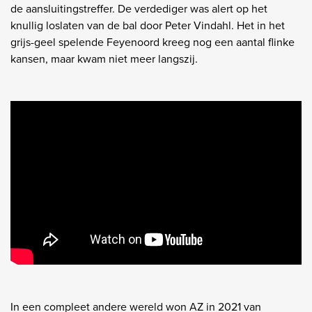
de aansluitingstreffer. De verdediger was alert op het
knullig loslaten van de bal door Peter Vindahl. Het in het
grijs-geel spelende Feyenoord kreeg nog een aantal flinke
kansen, maar kwam niet meer langszij.
In een compleet andere wereld won AZ in 2021 van