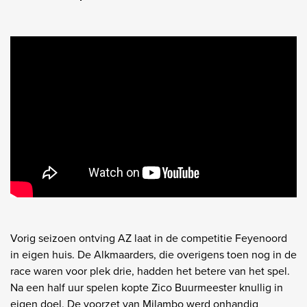
Vorig seizoen ontving AZ laat in de competitie Feyenoord
in eigen huis. De Alkmaarders, die overigens toen nog in de
race waren voor plek drie, hadden het betere van het spel.
Na een half uur spelen kopte Zico Buurmeester knullig in
eigen doel. De voorzet van Milambo werd onhandig