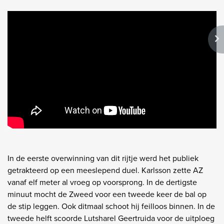
In de eerste overwinning van dit rijtje werd het publiek
getrakteerd op een meeslepend duel. Karlsson zette AZ
vanaf elf meter al vroeg op voorsprong. In de dertigste
minuut mocht de Zweed voor een tweede keer de bal op
de stip leggen. Ook ditmaal schoot hij feilloos binnen. In de
tweede helft scoorde Lutsharel Geertruida voor de uitploeg