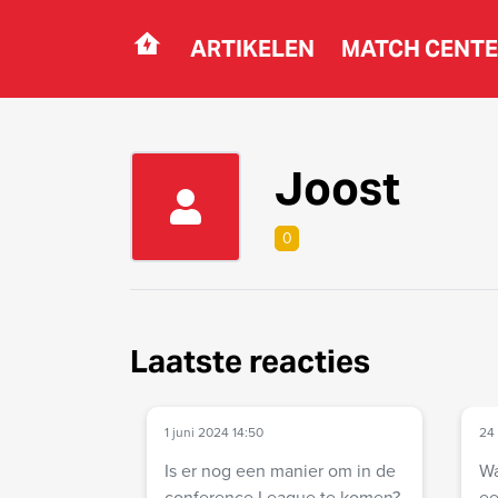
ARTIKELEN
MATCH CENT
Navigation
Joost
0
Laatste reacties
1 juni 2024 14:50
24 
Is er nog een manier om in de
Wa
conference League te komen?
ee