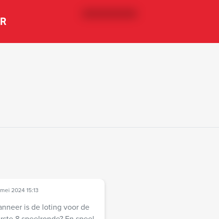
ER
mei 2024 15:13
nneer is de loting voor de
rste 8 speelronde? En speel