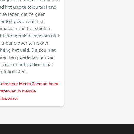
nd het uiterst teleurstellend
 te lezen dat ze geen
ioriteit geven aan het
npassen van het stadion.
ht een gemiste kans om niet
 tribune door te trekken
chting het veld. Dit zou niet
leen ten goede komen van
 sfeer in het stadion maar
k inkomsten.
-directeur Merijn Zeeman heeft
rtrouwen in nieuwe
irtsponsor