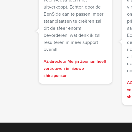
uitverkoopt. Echter, door de
vi
BenSide aan te passen, meer
om
staanplaatsen te creëren zal
pr
dit de sfeer enorm
aa
bevorderen, wat denk ik zal
Ec
resulteren in meer support
de
overall.
ri
al
AZ-directeur Merijn Zeeman heeft
de
vertrouwen in nieuwe
oo
shirtsponsor
AZ
ve
sh