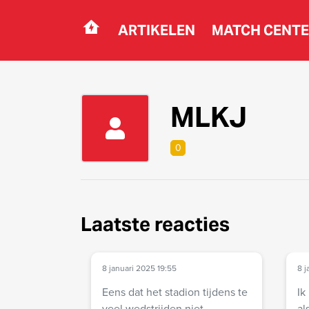
ARTIKELEN
MATCH CENT
Navigation
MLKJ
0
Laatste reacties
8 januari 2025 19:55
8 j
Eens dat het stadion tijdens te
Ik
veel wedstrijden niet
al