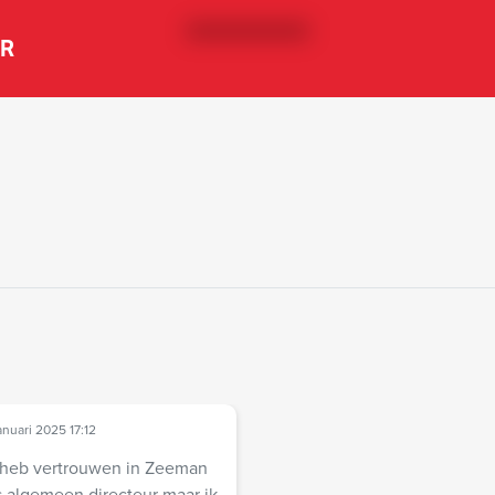
ER
anuari 2025 17:12
 heb vertrouwen in Zeeman
s algemeen directeur maar ik