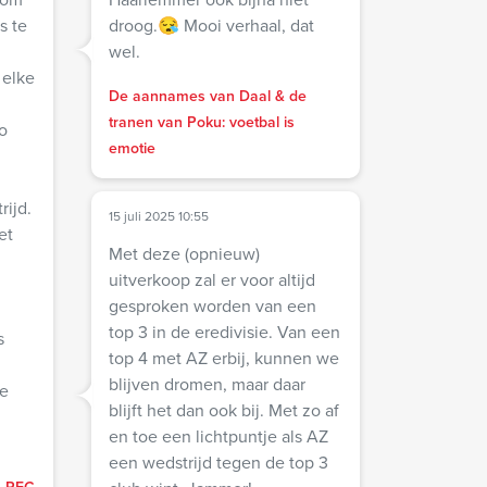
s te
droog.😪 Mooi verhaal, dat
n
wel.
 elke
De aannames van Daal & de
n
tranen van Poku: voetbal is
o
emotie
rijd.
15 juli 2025 10:55
et
Met deze (opnieuw)
uitverkoop zal er voor altijd
gesproken worden van een
top 3 in de eredivisie. Van een
top 4 met AZ erbij, kunnen we
blijven dromen, maar daar
de
blijft het dan ook bij. Met zo af
en toe een lichtpuntje als AZ
een wedstrijd tegen de top 3