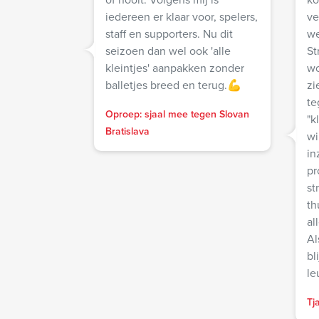
iedereen er klaar voor, spelers,
ve
staff en supporters. Nu dit
we
seizoen dan wel ook 'alle
St
kleintjes' aanpakken zonder
wo
balletjes breed en terug.💪
zi
te
Oproep: sjaal mee tegen Slovan
"k
Bratislava
wi
in
probl
st
th
al
Al
bl
le
Tj