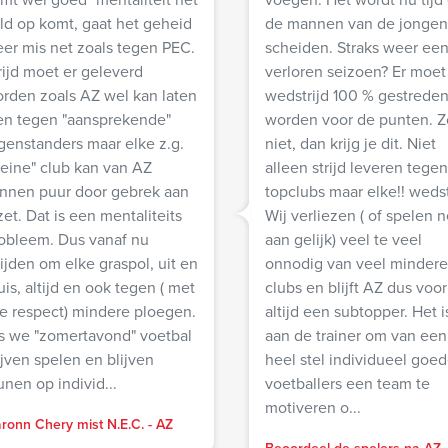
ld op komt, gaat het geheid
de mannen van de jongen
er mis net zoals tegen PEC.
scheiden. Straks weer ee
rijd moet er geleverd
verloren seizoen? Er moet
rden zoals AZ wel kan laten
wedstrijd 100 % gestrede
en tegen "aansprekende"
worden voor de punten. Z
genstanders maar elke z.g.
niet, dan krijg je dit. Niet
leine" club kan van AZ
alleen strijd leveren tegen
nnen puur door gebrek aan
topclubs maar elke!! wedst
zet. Dat is een mentaliteits
Wij verliezen ( of spelen n
eem. Dus vanaf nu
aan gelijk) veel te veel
rijden om elke graspol, uit en
onnodig van veel mindere
uis, altijd en ook tegen ( met
clubs en blijft AZ dus voor
le respect) mindere ploegen.
altijd een subtopper. Het is
s we "zomertavond" voetbal
aan de trainer om van een
ijven spelen en blijven
heel stel individueel goe
unen op individ...
voetballers een team te
motiveren o...
aronn Chery mist N.E.C. - AZ