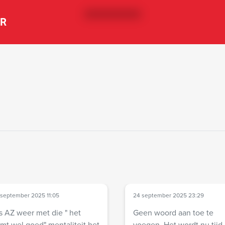
ER
 september 2025 11:05
24 september 2025 23:29
s AZ weer met die " het
Geen woord aan toe te
mt wel goed" mentaliteit het
voegen. Het wordt nu tijd om