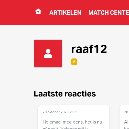
ARTIKELEN
MATCH CENT
Navigation
raaf12
6
Laatste reacties
20 oktober 2025 21:31
28
Helemaal mee eens, het is nu
Al
of nooit. Volgens mij is
ko