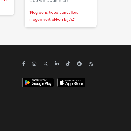
- PEC
club wint. Jammer!
'Nog eens twee aanvallers
mogen vertrekken bij AZ'