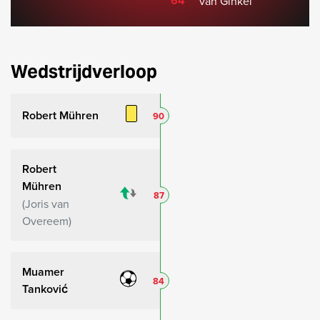
64'
van Ginkel
Wedstrijdverloop
Robert Mühren
90
Robert
Mühren
87
Joris van
Overeem
Muamer
84
Tanković