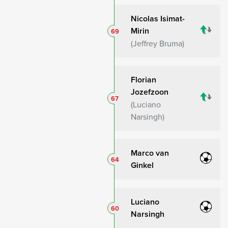
Nicolas Isimat-
Mirin
69
Jeffrey Bruma
Florian
Jozefzoon
67
Luciano
Narsingh
Marco van
64
Ginkel
Luciano
60
Narsingh