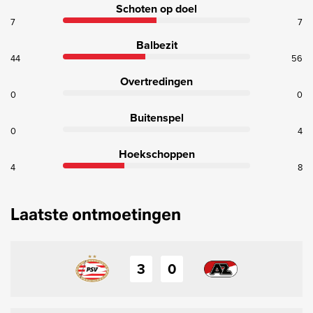
Schoten op doel
7
7
Balbezit
44
56
Overtredingen
0
0
Buitenspel
0
4
Hoekschoppen
4
8
Laatste ontmoetingen
3
0