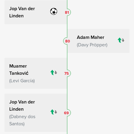
Jop Van der
81
Linden
Adam Maher
80
Davy Pröpper
Muamer
Tanković
75
Levi García
Jop Van der
Linden
69
Dabney dos
Santos