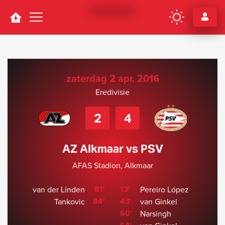
Navigation
zaterdag 2 apr. 2016
Eredivisie
2
4
AZ Alkmaar vs PSV
AFAS Stadion, Alkmaar
81'
13'
van der Linden
Pereiro López
84'
43'
Tankovic
van Ginkel
60'
Narsingh