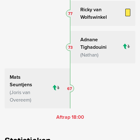
Ricky van
77
Wolfswinkel
Adnane
Tighadouini
73
Nathan
Mats
Seuntjens
67
Joris van
Overeem
Aftrap 18:00