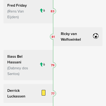
Fred Friday
Rens Van
83
Eijden
Ricky van
81
Wolfswinkel
Iliass Bel
Hassani
79
Dabney dos
Santos
Derrick
77
Luckassen