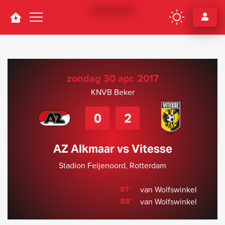
Navigation
zondag 30 apr. 2017
KNVB Beker
0
2
AZ Alkmaar vs Vitesse
Stadion Feijenoord, Rotterdam
81'
van Wolfswinkel
88'
van Wolfswinkel