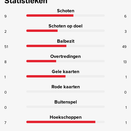
Statistieken
Schoten
9
6
Schoten op doel
2
3
Balbezit
51
49
Overtredingen
8
13
Gele kaarten
1
1
Rode kaarten
0
0
Buitenspel
0
1
Hoekschoppen
7
1