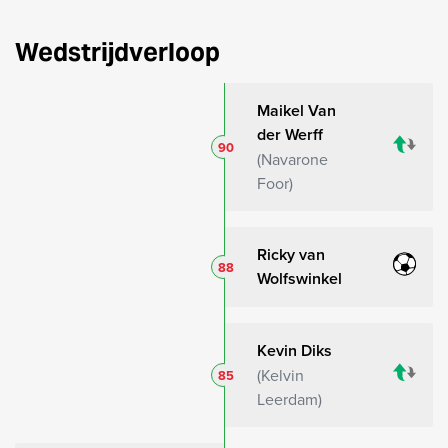
Wedstrijdverloop
Maikel Van
der Werff
90
Navarone
Foor
Ricky van
88
Wolfswinkel
Kevin Diks
Kelvin
85
Leerdam