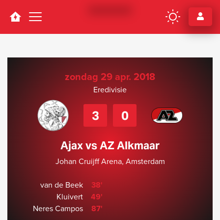
Navigation
zondag 29 apr. 2018
Eredivisie
3
0
Ajax vs AZ Alkmaar
Johan Cruijff Arena, Amsterdam
van de Beek
38'
Kluivert
49'
Neres Campos
87'