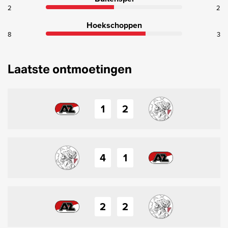
2
2
Hoekschoppen
8
3
Laatste ontmoetingen
1
2
4
1
2
2