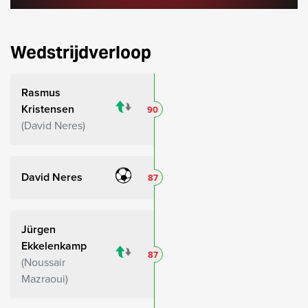
Wedstrijdverloop
Rasmus
Kristensen
90
David Neres
David Neres
87
Jürgen
Ekkelenkamp
87
Noussair
Mazraoui