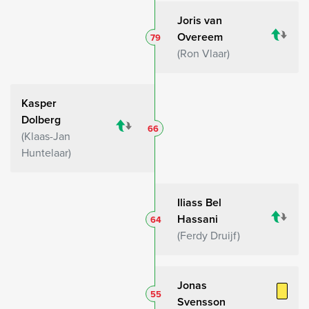
Joris van
Overeem
79
Ron Vlaar
Kasper
Dolberg
66
Klaas-Jan
Huntelaar
Iliass Bel
Hassani
64
Ferdy Druijf
Jonas
55
Svensson