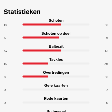
Statistieken
Schoten
18
13
Schoten op doel
6
5
Balbezit
57
43
Tackles
16
26
Overtredingen
8
13
Gele kaarten
0
2
Rode kaarten
0
0
Buitenspel