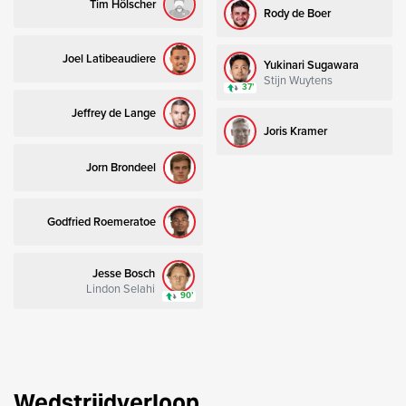
Tim Hölscher
Rody de Boer
Joel Latibeaudiere
Yukinari Sugawara
Stijn Wuytens
37’
Jeffrey de Lange
Joris Kramer
Jorn Brondeel
Godfried Roemeratoe
Jesse Bosch
Lindon Selahi
90’
Wedstrijdverloop