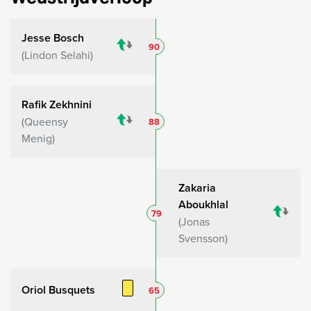
Jesse Bosch
90
Lindon Selahi
Rafik Zekhnini
Queensy
88
Menig
Zakaria
Aboukhlal
79
Jonas
Svensson
Oriol Busquets
65