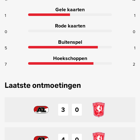
Gele kaarten
1
1
Rode kaarten
0
0
Buitenspel
5
1
Hoekschoppen
7
2
Laatste ontmoetingen
3
0
4
0