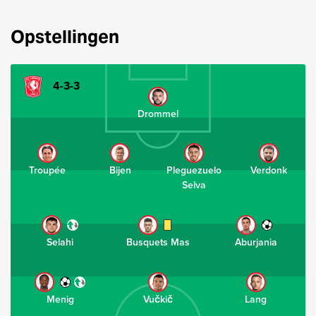
Opstellingen
4-3-3
Drommel
Troupée
Bijen
Pleguezuelo
Verdonk
Selva
Selahi
Busquets Mas
Aburjania
Menig
Vučkič
Lang