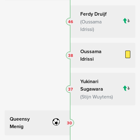
Ferdy Druijf
Oussama
46
Idrissi
Oussama
38
Idrissi
Yukinari
Sugawara
37
Stijn Wuytens
Queensy
30
Menig