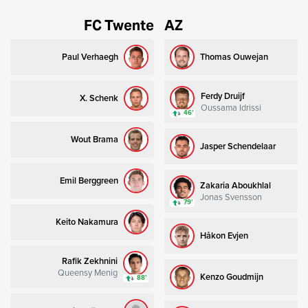
FC Twente
AZ
Paul Verhaegh
Thomas Ouwejan
Ferdy Druijf
X. Schenk
Oussama Idrissi
46’
Wout Brama
Jasper Schendelaar
Emil Berggreen
Zakaria Aboukhlal
Jonas Svensson
79’
Keito Nakamura
Håkon Evjen
Rafik Zekhnini
Queensy Menig
Kenzo Goudmijn
88’