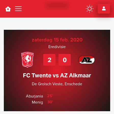
Navigation
zaterdag 15 feb. 2020
Eredivisie
2
0
FC Twente vs AZ Alkmaar
De Grolsch Veste, Enschede
25'
Aburjania
30'
Menig