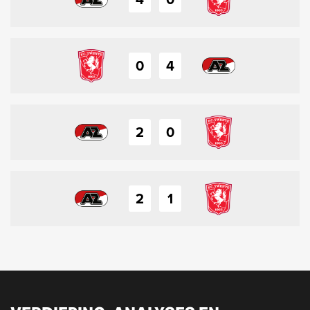
0
4
2
0
2
1