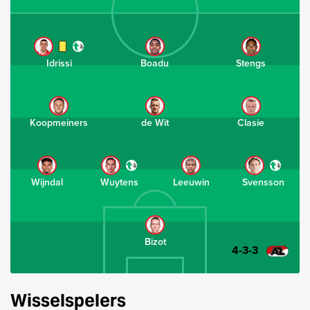
Idrissi
Boadu
Stengs
Koopmeiners
de Wit
Clasie
Wijndal
Wuytens
Leeuwin
Svensson
Bizot
4-3-3
Wisselspelers