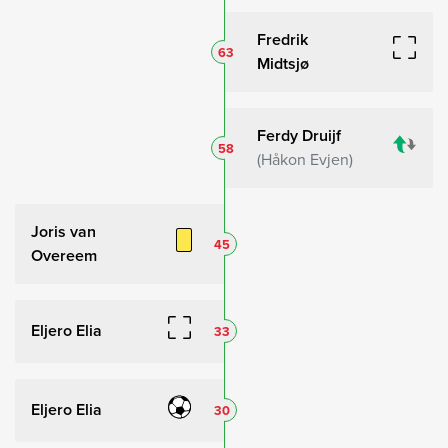
Fredrik
63
Midtsjø
Ferdy Druijf
58
Håkon Evjen
Joris van
45
Overeem
Eljero Elia
33
Eljero Elia
30