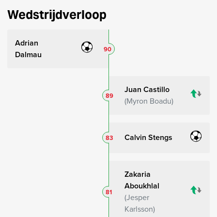
Wedstrijdverloop
Adrian
90
Dalmau
Juan Castillo
89
Myron Boadu
Calvin Stengs
83
Zakaria
Aboukhlal
81
Jesper
Karlsson