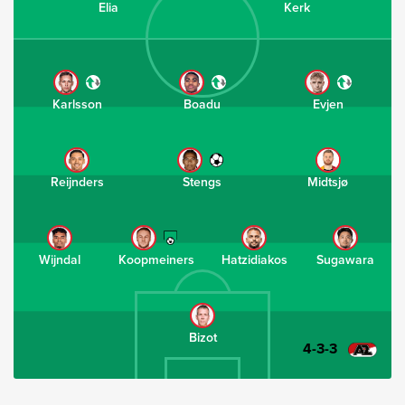
Elia
Kerk
Karlsson
Boadu
Evjen
Reijnders
Stengs
Midtsjø
Wijndal
Koopmeiners
Hatzidiakos
Sugawara
Bizot
4-3-3