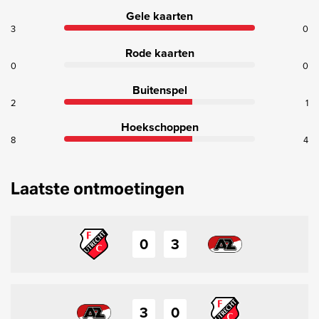
Gele kaarten
3
0
Rode kaarten
0
0
Buitenspel
2
1
Hoekschoppen
8
4
Laatste ontmoetingen
0
3
3
0