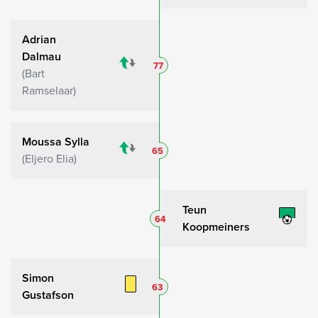
Adrian
Dalmau
77
Bart
Ramselaar
Moussa Sylla
65
Eljero Elia
Teun
64
Koopmeiners
Simon
63
Gustafson