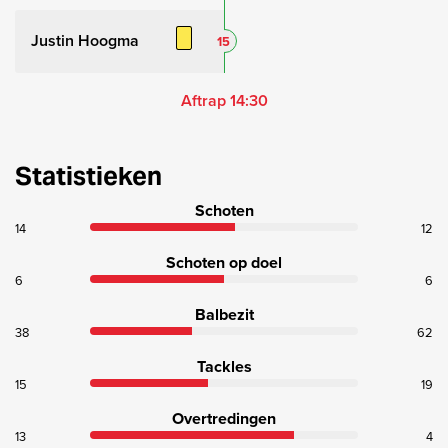
Justin Hoogma
15
Aftrap 14:30
Statistieken
Schoten
14
12
Schoten op doel
6
6
Balbezit
38
62
Tackles
15
19
Overtredingen
13
4