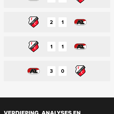
2
1
1
1
3
0
VERDIEPING, ANALYSES EN