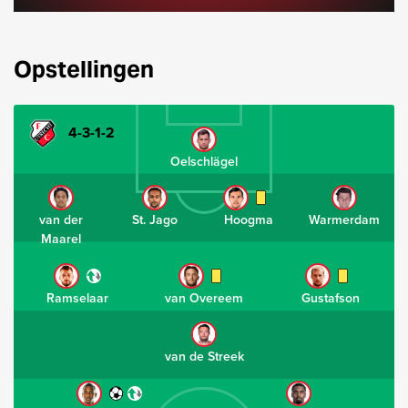
Opstellingen
4-3-1-2
Oelschlägel
van der
St. Jago
Hoogma
Warmerdam
Maarel
Ramselaar
van Overeem
Gustafson
van de Streek