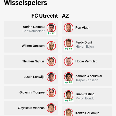
Wisselspelers
FC Utrecht
AZ
Adrian Dalmau
Ron Vlaar
Bart Ramselaar
77’
Ferdy Druijf
Willem Janssen
Håkon Evjen
58’
Thijmen Nijhuis
Hobie Verhulst
Zakaria Aboukhlal
Justin Lonwijk
Jesper Karlsson
81’
Giovanni Troupee
Juan Castillo
Myron Boadu
89’
Odysseus Velanas
Kenzo Goudmijn