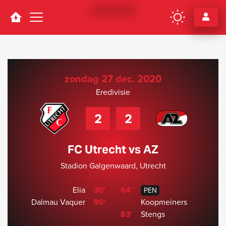
Navigation
zondag 27 dec. 2020
Eredivisie
2
2
FC Utrecht vs AZ
Stadion Galgenwaard, Utrecht
Elia
30'
64'
PEN
Dalmau Vaquer
90'
Koopmeiners
83'
Stengs