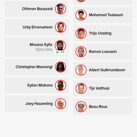
Othman Boussaid
Mohamed Taabouni
Urby Emanuelson
Thijs Oosting
Moussa Sylla
Eljero Elia
Ramon Leeuwin
65’
Christopher Mamengi
Albert Guðmundsson
Sylian Mokono
Tijs Velthuis
Joey Houweling
Beau Reus