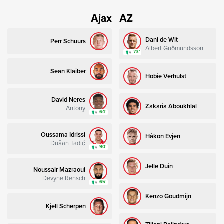
Ajax
AZ
Dani de Wit
Perr Schuurs
Albert Guðmundsson
73’
Sean Klaiber
Hobie Verhulst
David Neres
Zakaria Aboukhlal
Antony
64’
Oussama Idrissi
Håkon Evjen
Dušan Tadić
90’
Jelle Duin
Noussair Mazraoui
Devyne Rensch
65’
Kenzo Goudmijn
Kjell Scherpen