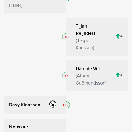
Haller
Tijjani
Reijnders
78
Jesper
Karlsson
Dani de Wit
Albert
73
Guðmundsson
Davy Klaassen
66
Noussair