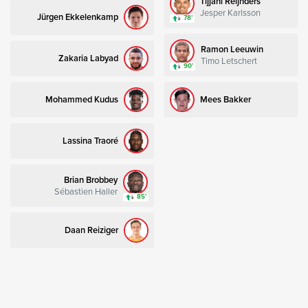
Tijjani Reijnders
Jesper Karlsson
Jürgen Ekkelenkamp
78’
Ramon Leeuwin
Zakaria Labyad
Timo Letschert
90’
Mohammed Kudus
Mees Bakker
Lassina Traoré
Brian Brobbey
Sébastien Haller
85’
Daan Reiziger