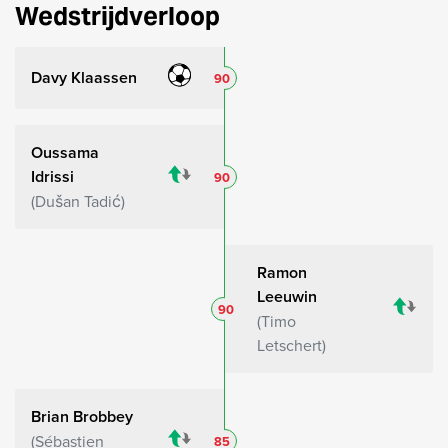
Wedstrijdverloop
Davy Klaassen
90
Oussama
Idrissi
90
Dušan Tadić
Ramon
Leeuwin
90
Timo
Letschert
Brian Brobbey
Sébastien
85