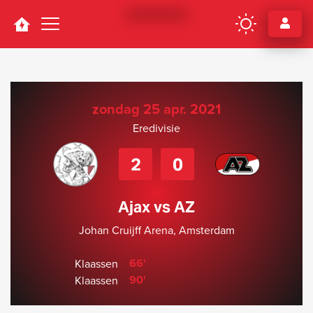
Navigation
zondag 25 apr. 2021
Eredivisie
2
0
Ajax vs AZ
Johan Cruijff Arena, Amsterdam
66'
Klaassen
90'
Klaassen