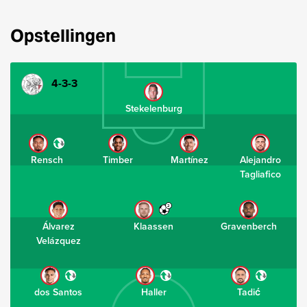
Opstellingen
4-3-3
Stekelenburg
Rensch
Timber
Martínez
Alejandro
Tagliafico
2
Álvarez
Klaassen
Gravenberch
Velázquez
dos Santos
Haller
Tadić