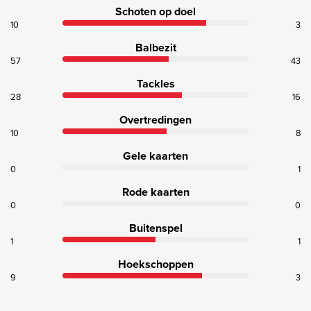
Schoten op doel
10
3
Balbezit
57
43
Tackles
28
16
Overtredingen
10
8
Gele kaarten
0
1
Rode kaarten
0
0
Buitenspel
1
1
Hoekschoppen
9
3