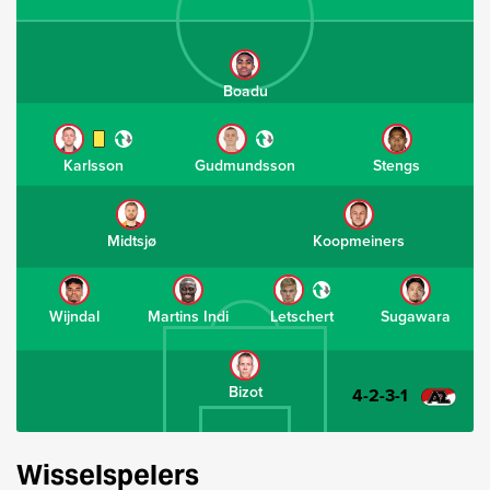
Boadu
Karlsson
Gudmundsson
Stengs
Midtsjø
Koopmeiners
Wijndal
Martins Indi
Letschert
Sugawara
Bizot
4-2-3-1
Wisselspelers