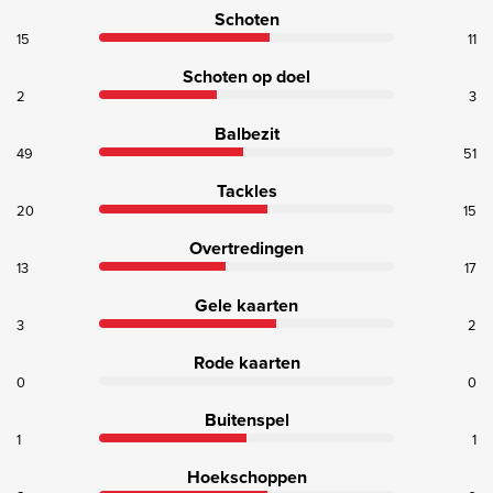
Schoten
15
11
Schoten op doel
2
3
Balbezit
49
51
Tackles
20
15
Overtredingen
13
17
Gele kaarten
3
2
Rode kaarten
0
0
Buitenspel
1
1
Hoekschoppen