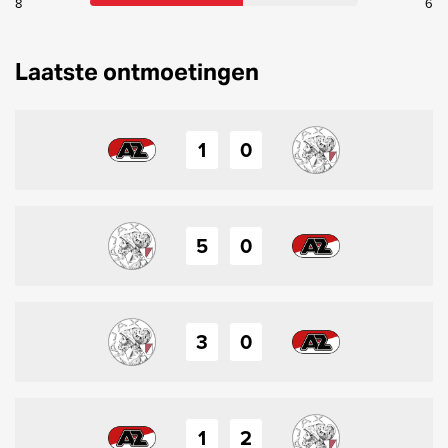
8
6
Laatste ontmoetingen
1
0
5
0
3
0
1
2