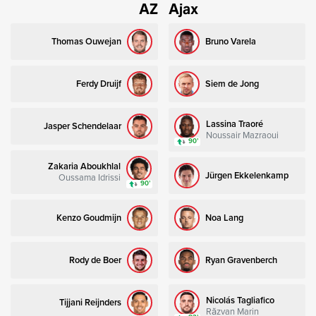
AZ
Ajax
Thomas Ouwejan
Bruno Varela
Ferdy Druijf
Siem de Jong
Lassina Traoré
Jasper Schendelaar
Noussair Mazraoui
90’
Zakaria Aboukhlal
Jürgen Ekkelenkamp
Oussama Idrissi
90’
Kenzo Goudmijn
Noa Lang
Rody de Boer
Ryan Gravenberch
Nicolás Tagliafico
Tijjani Reijnders
Răzvan Marin