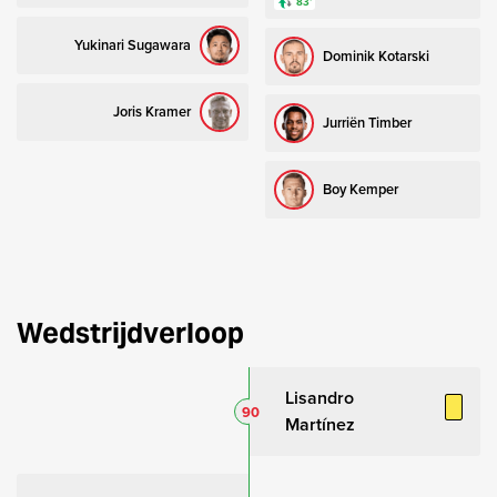
83’
Yukinari Sugawara
Dominik Kotarski
Joris Kramer
Jurriën Timber
Boy Kemper
Wedstrijdverloop
Lisandro
90
Martínez