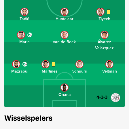
Tadić
Huntelaar
Ziyech
Marin
van de Beek
Álvarez
Velázquez
Mazraoui
Martínez
Schuurs
Veltman
Onana
4-3-3
Wisselspelers