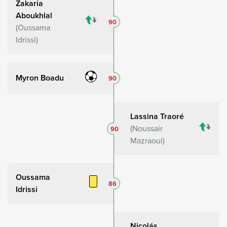
Zakaria
Aboukhlal
90
Oussama
Idrissi
Myron Boadu
90
Lassina Traoré
Noussair
90
Mazraoui
Oussama
86
Idrissi
Nicolás