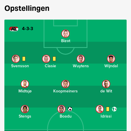
Opstellingen
4-3-3
Bizot
Svensson
Clasie
Wuytens
Wijndal
Midtsjø
Koopmeiners
de Wit
Stengs
Boadu
Idrissi