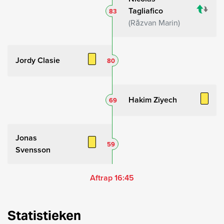
Tagliafico
83
Răzvan Marin
Jordy Clasie
80
Hakim Ziyech
69
Jonas
59
Svensson
Aftrap 16:45
Statistieken