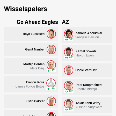
Wisselspelers
Go Ahead Eagles
AZ
Zakaria Aboukhlal
Boyd Lucassen
Vangelis Pavlidis
76’
Gerrit Nauber
Kamal Sowah
Håkon Evjen
63’
Martijn Berden
Mats Deijl
Hobie Verhulst
77’
Francis Ross
Peer Koopmeiners
Ioannis Foivos Botos
Fredrik Midtsjø
59’
86’
Justin Bakker
Aslak Fonn Witry
Yukinari Sugawara
86’