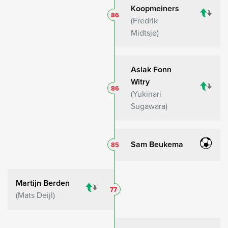
Koopmeiners
86
Fredrik
Midtsjø
Aslak Fonn
Witry
86
Yukinari
Sugawara
Sam Beukema
85
Martijn Berden
77
Mats Deijl