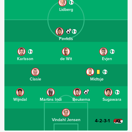
Lidberg
2
Pavlidis
Karlsson
de Wit
Evjen
Clasie
Midtsjø
2
Wijndal
Martins Indi
Beukema
Sugawara
Vindahl Jensen
4-2-3-1