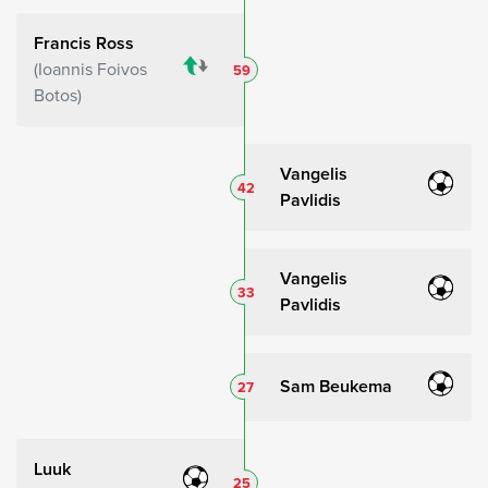
Francis Ross
Ioannis Foivos
59
Botos
Vangelis
42
Pavlidis
Vangelis
33
Pavlidis
Sam Beukema
27
Luuk
25