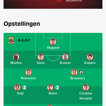
85'
Beukema
Opstellingen
4-2-3-1
Noppert
Martina
Idzes
Kramer
Kuipers
Rommens
Brouwers
Deijl
Botos
Córdoba
Kerejeta