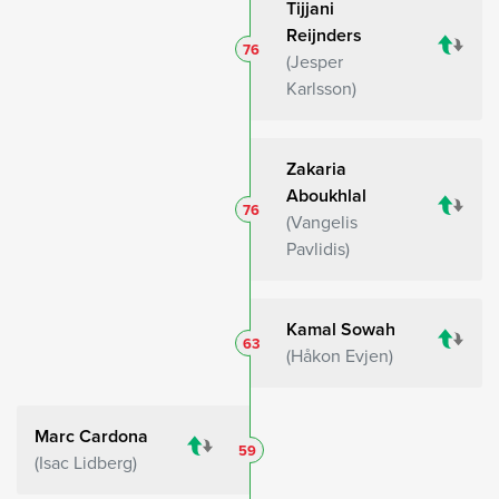
Tijjani
Reijnders
76
Jesper
Karlsson
Zakaria
Aboukhlal
76
Vangelis
Pavlidis
Kamal Sowah
63
Håkon Evjen
Marc Cardona
59
Isac Lidberg