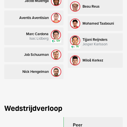
Jacob Mulenga
Beau Reus
Aventis Aventisian
Mohamed Taabouni
Marc Cardona
Isac Lidberg
Tijjani Reijnders
59’
Jesper Karlsson
76’
Job Schuurman
Miloš Kerkez
Nick Hengelman
Wedstrijdverloop
Peer