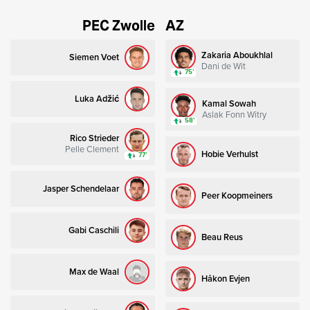
PEC Zwolle
AZ
Zakaria Aboukhlal
Siemen Voet
Dani de Wit
75’
Luka Adžić
Kamal Sowah
Aslak Fonn Witry
58’
Rico Strieder
Pelle Clement
Hobie Verhulst
77’
Jasper Schendelaar
Peer Koopmeiners
Gabi Caschili
Beau Reus
Max de Waal
Håkon Evjen