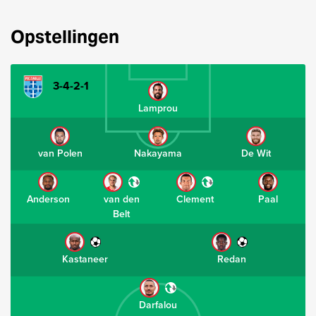
Opstellingen
3-4-2-1
Lamprou
van Polen
Nakayama
De Wit
Anderson
van den
Clement
Paal
Belt
Kastaneer
Redan
Darfalou