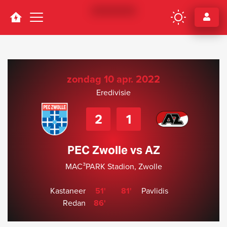
Navigation
zondag 10 apr. 2022
Eredivisie
2
1
PEC Zwolle vs AZ
MAC³PARK Stadion, Zwolle
Kastaneer
51'
81'
Pavlidis
Redan
86'