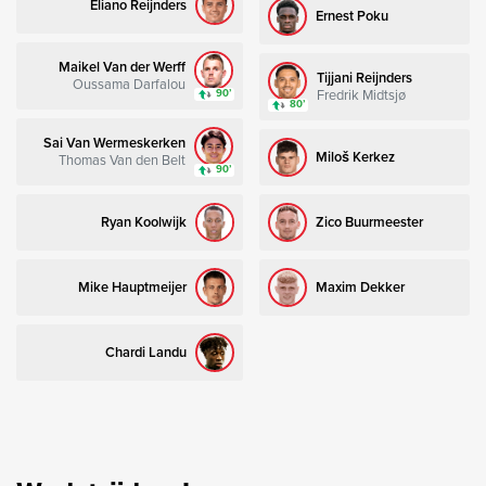
Eliano Reijnders
Ernest Poku
Maikel Van der Werff
Tijjani Reijnders
Oussama Darfalou
Fredrik Midtsjø
90’
80’
Sai Van Wermeskerken
Miloš Kerkez
Thomas Van den Belt
90’
Ryan Koolwijk
Zico Buurmeester
Mike Hauptmeijer
Maxim Dekker
Chardi Landu