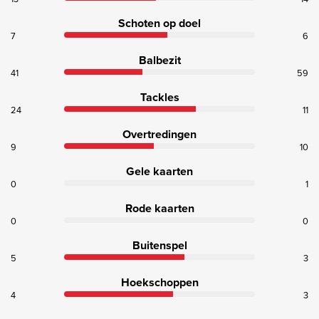
Schoten op doel
7
6
Balbezit
41
59
Tackles
24
11
Overtredingen
9
10
Gele kaarten
0
1
Rode kaarten
0
0
Buitenspel
5
3
Hoekschoppen
4
3