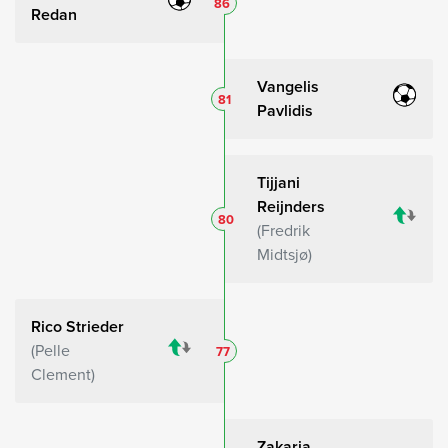
86
Redan
Vangelis
81
Pavlidis
Tijjani
Reijnders
80
Fredrik
Midtsjø
Rico Strieder
Pelle
77
Clement
Zakaria