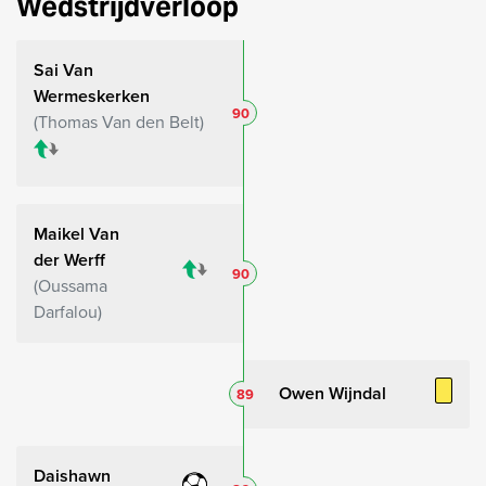
Wedstrijdverloop
Sai Van
Wermeskerken
90
Thomas Van den Belt
Maikel Van
der Werff
90
Oussama
Darfalou
Owen Wijndal
89
Daishawn