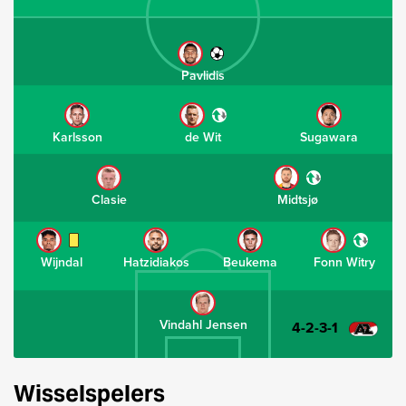
Pavlidis
Karlsson
de Wit
Sugawara
Clasie
Midtsjø
Wijndal
Hatzidiakos
Beukema
Fonn Witry
Vindahl Jensen
4-2-3-1
Wisselspelers