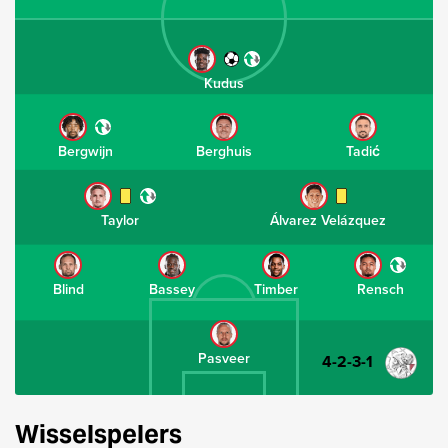
Kudus
Bergwijn
Berghuis
Tadić
Taylor
Álvarez Velázquez
Blind
Bassey
Timber
Rensch
Pasveer
4-2-3-1
Wisselspelers