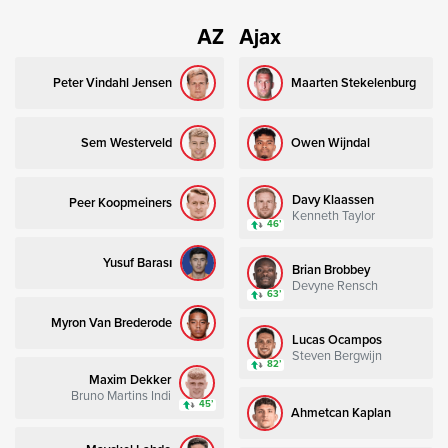
AZ
Ajax
Peter Vindahl Jensen
Maarten Stekelenburg
Sem Westerveld
Owen Wijndal
Davy Klaassen
Peer Koopmeiners
Kenneth Taylor
46’
Yusuf Barası
Brian Brobbey
Devyne Rensch
63’
Myron Van Brederode
Lucas Ocampos
Steven Bergwijn
82’
Maxim Dekker
Bruno Martins Indi
45’
Ahmetcan Kaplan