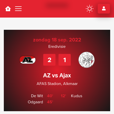
Navigation
zondag 18 sep. 2022
Eredivisie
2
1
AZ vs Ajax
AFAS Stadion, Alkmaar
De Wit
40'
12'
Kudus
Odgaard
45'