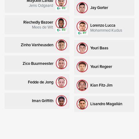
Mayckel Lahdo
Jens Odgaard
Jay Gorter
85’
Riechedly Bazoer
Lorenzo Lucca
Mees de Wit
Mohammed Kudus
85’
81’
Zinho Vanheusden
Youri Baas
Zico Buurmeester
Youri Regeer
Fedde de Jong
Kian Fitz-Jim
Iman Griffith
Lisandro Magallán