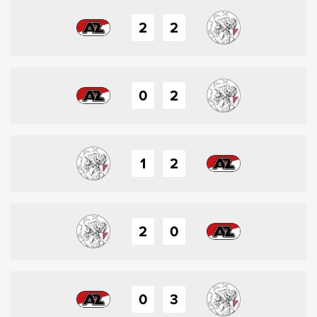
2
2
0
2
1
2
2
0
0
3