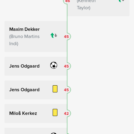
Kenneth
46
Taylor
Maxim Dekker
Bruno Martins
45
Indi
Jens Odgaard
45
Jens Odgaard
45
Miloš Kerkez
42