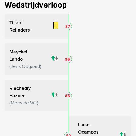
Wedstrijdverloop
Tijjani
87
Reijnders
Mayckel
Lahdo
85
Jens Odgaard
Riechedly
Bazoer
85
Mees de Wit
Lucas
Ocampos
82