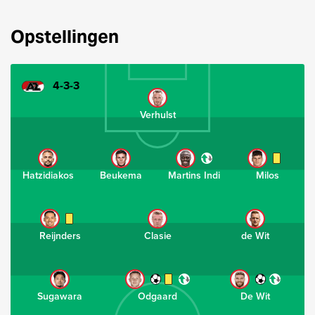
Opstellingen
4-3-3
Verhulst
Hatzidiakos
Beukema
Martins Indi
Milos
Reijnders
Clasie
de Wit
Sugawara
Odgaard
De Wit