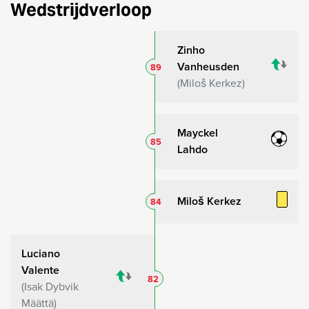
Wedstrijdverloop
Zinho
Vanheusden
89
Miloš Kerkez
Mayckel
85
Lahdo
Miloš Kerkez
84
Luciano
Valente
82
Isak Dybvik
Määttä