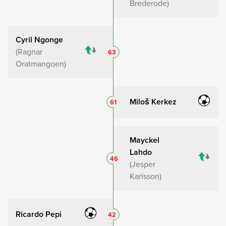
Brederode
Cyril Ngonge
Ragnar
63
Oratmangoen
Miloš Kerkez
61
Mayckel
Lahdo
46
Jesper
Karlsson
Ricardo Pepi
42