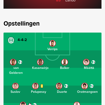
85'
Lahdo
Opstellingen
4-4-2
Verrips
van
Kasanwirjo
Balker
Määttä
Gelderen
Suslov
Pelupessy
Duarte
Oratmangoen