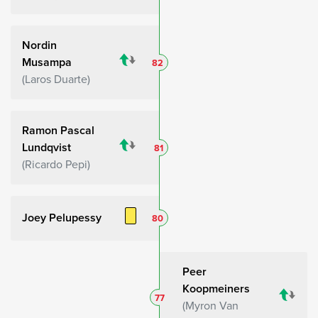
Nordin
Musampa
82
Laros Duarte
Ramon Pascal
Lundqvist
81
Ricardo Pepi
Joey Pelupessy
80
Peer
Koopmeiners
77
Myron Van