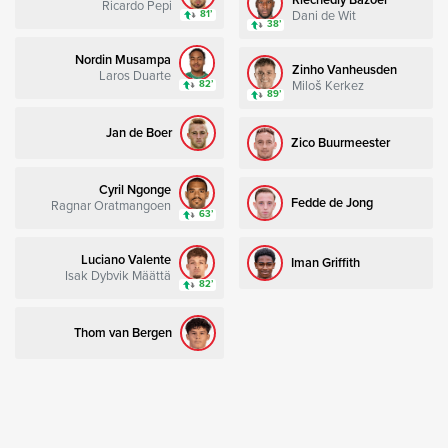
Ricardo Pepi
Dani de Wit
81’
38’
Nordin Musampa
Zinho Vanheusden
Laros Duarte
Miloš Kerkez
82’
89’
Jan de Boer
Zico Buurmeester
Cyril Ngonge
Fedde de Jong
Ragnar Oratmangoen
63’
Luciano Valente
Iman Griffith
Isak Dybvik Määttä
82’
Thom van Bergen