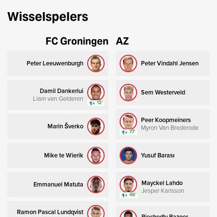
Wisselspelers
FC Groningen
AZ
Peter Leeuwenburgh
Peter Vindahl Jensen
Damil Dankerlui
Sem Westerveld
Liam van Gelderen
12’
Peer Koopmeiners
Marin Šverko
Myron Van Brederode
77’
Mike te Wierik
Yusuf Barası
Mayckel Lahdo
Emmanuel Matuta
Jesper Karlsson
46’
Ramon Pascal Lundqvist
Riechedly Bazoer