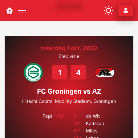
Navigation
zaterdag 1 okt. 2022
Eredivisie
1
4
FC Groningen vs AZ
Hitachi Capital Mobility Stadium, Groningen
Pepi
42'
3'
de Wit
19'
Karlsson
61'
Milos