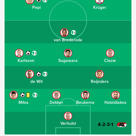
Pepi
Krüger
van Brederode
Karlsson
Sugawara
Clasie
de Wit
Reijnders
Milos
Dekker
Beukema
Hatzidiakos
Verhulst
4-2-3-1