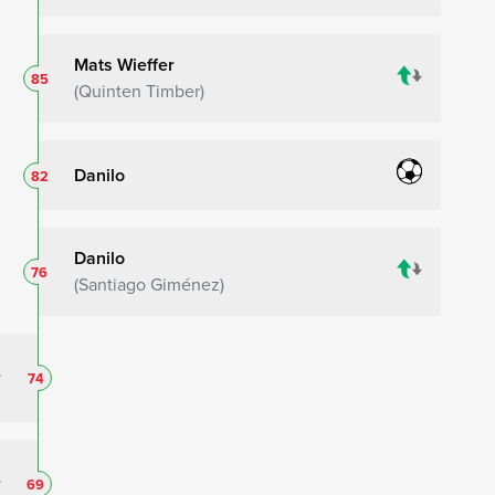
Mats Wieffer
85
Quinten Timber
Danilo
82
Danilo
76
Santiago Giménez
74
69