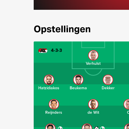
Opstellingen
4-3-3
Verhulst
Hatzidiakos
Beukema
Dekker
Reijnders
de Wit
C