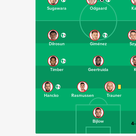
Sugawara
Odgaard
Ka
Dilrosun
Giménez
Sz
Timber
Geertruida
Hancko
Rasmussen
Trauner
Bijlow
4