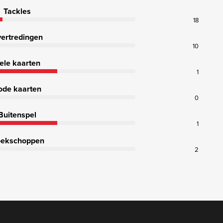
Tackles
18
ertredingen
10
ele kaarten
1
ode kaarten
0
Buitenspel
1
ekschoppen
2