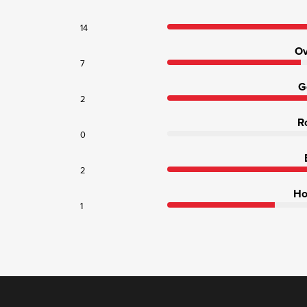
14
Ov
7
G
2
R
0
2
Ho
1