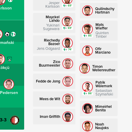
Jesper
69’
Karlsson
rlsson
Quilindschy
Hartman
Mayckel
Lahdo
Mats
Yukinari
Wieffer
69’
Sugawara
Quinten
85’
Timber
Riechedly
ymański
Bazoer
Jens Odgaard
Ofir
74’
Marciano
Zico
Buurmeester
Timon
Kökçü
Wellenreuther
Fedde de Jong
Patrik
Wålemark
Sebastian
Pedersen
86’
Szymański
Mees de Wit
Mimeirhel
Benita
Iman Griffith
-3-3
Noah
Naujoks