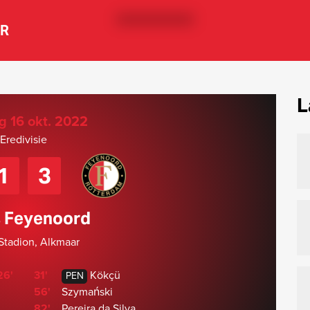
ER
L
 16 okt. 2022
Eredivisie
1
3
s Feyenoord
tadion, Alkmaar
26'
31'
Kökçü
PEN
56'
Szymański
82'
Pereira da Silva