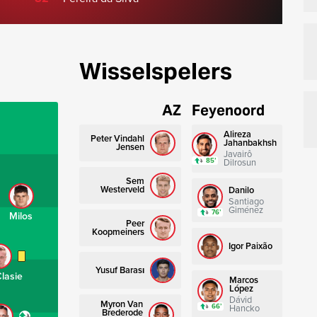
Wisselspelers
AZ
Feyenoord
Alireza
Peter Vindahl
Jahanbakhsh
Jensen
Javairô
85’
Dilrosun
Sem
Westerveld
Danilo
Santiago
Giménez
76’
Milos
Peer
Koopmeiners
Igor Paixão
Yusuf Barası
lasie
Marcos
López
Dávid
Myron Van
66’
Hancko
Brederode