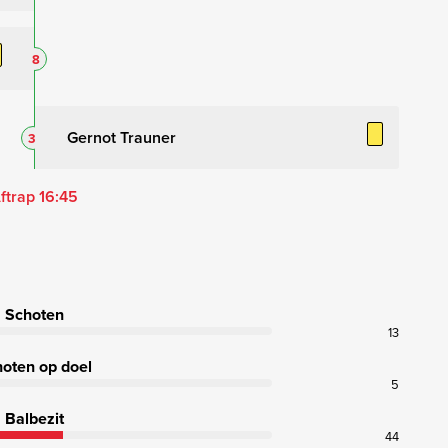
8
Gernot Trauner
3
ftrap 16:45
Schoten
13
oten op doel
5
Balbezit
44