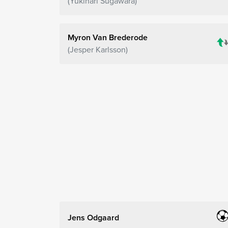
Yukinari Sugawara
Myron Van Brederode
Jesper Karlsson
Jens Odgaard