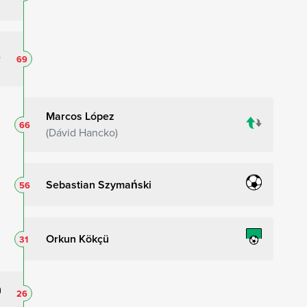
69
Marcos López
66
Dávid Hancko
Sebastian Szymański
56
Orkun Kökçü
31
26