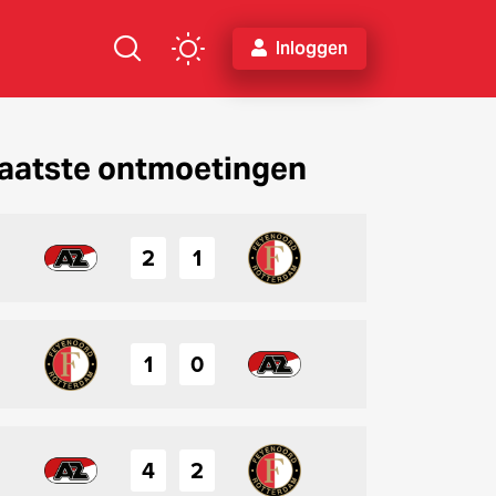
Inloggen
aatste ontmoetingen
2
1
1
0
4
2