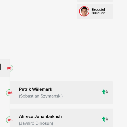
Ezequiel
Bullaude
90
Patrik Wålemark
86
Sebastian Szymański
Alireza Jahanbakhsh
85
Javairô Dilrosun