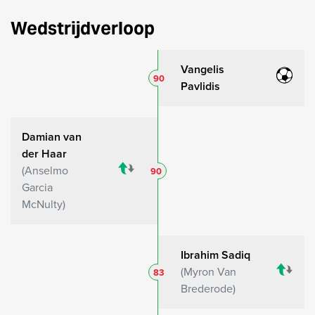
Wedstrijdverloop
Vangelis
90
Pavlidis
Damian van
der Haar
Anselmo
90
Garcia
McNulty
Ibrahim Sadiq
Myron Van
83
Brederode