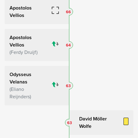
Apostolos
66
Vellios
Apostolos
Vellios
64
Ferdy Druijf
Odysseus
Velanas
63
Eliano
Reijnders
David Möller
63
Wolfe