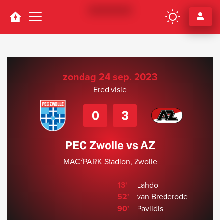
Navigation
zondag 24 sep. 2023
Eredivisie
0
3
PEC Zwolle vs AZ
MAC³PARK Stadion, Zwolle
13'
Lahdo
52'
van Brederode
90'
Pavlidis