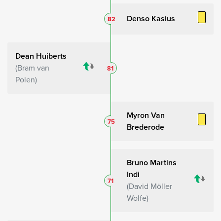
Denso Kasius
82
Dean Huiberts
Bram van
81
Polen
Myron Van
75
Brederode
Bruno Martins
Indi
71
David Möller
Wolfe