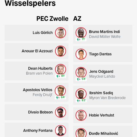
Wisselspelers
PEC Zwolle
AZ
Bruno Martins Indi
Luis Görlich
David Möller Wolfe
71’
Anouar El Azzouzi
Tiago Dantas
Dean Huiberts
Jens Odgaard
Bram van Polen
Mayckel Lahdo
81’
54’
Apostolos Vellios
Ibrahim Sadiq
Ferdy Druijf
Myron Van Brederode
64’
83’
Divaio Bobson
Hobie Verhulst
Anthony Fontana
Đorđe Mihailović