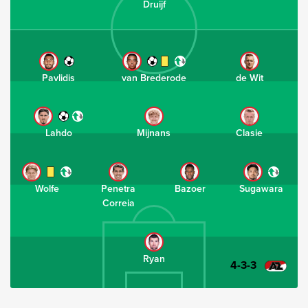
Druijf
Pavlidis
van Brederode
de Wit
Lahdo
Mijnans
Clasie
Wolfe
Penetra
Bazoer
Sugawara
Correia
Ryan
4-3-3