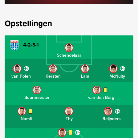
Opstellingen
4-2-3-1
Schendelaar
van Polen
Kersten
Lam
McNulty
Buurmeester
van den Berg
Namli
Thy
Reijnders