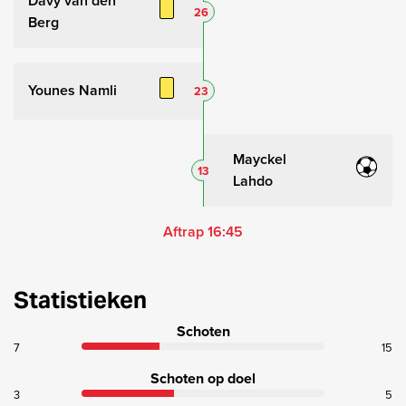
Davy van den
26
Berg
Younes Namli
23
Mayckel
13
Lahdo
Aftrap 16:45
Statistieken
Schoten
7
15
Schoten op doel
3
5