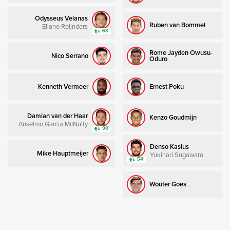
Odysseus Velanas
Ruben van Bommel
Eliano Reijnders
63’
Rome Jayden Owusu-
Nico Serrano
Oduro
Kenneth Vermeer
Ernest Poku
Damian van der Haar
Kenzo Goudmijn
Anselmo Garcia McNulty
90’
Denso Kasius
Mike Hauptmeijer
Yukinari Sugawara
54’
Wouter Goes