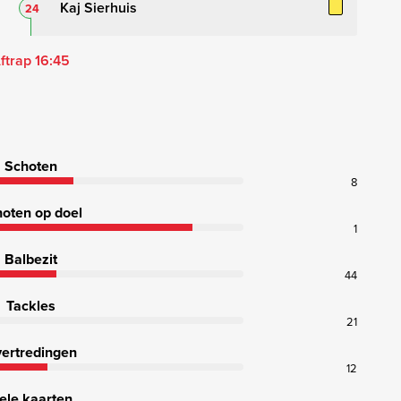
Kaj Sierhuis
24
ftrap 16:45
Schoten
8
oten op doel
1
Balbezit
44
Tackles
21
ertredingen
12
ele kaarten