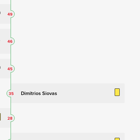
49
46
45
Dimitrios Siovas
35
28