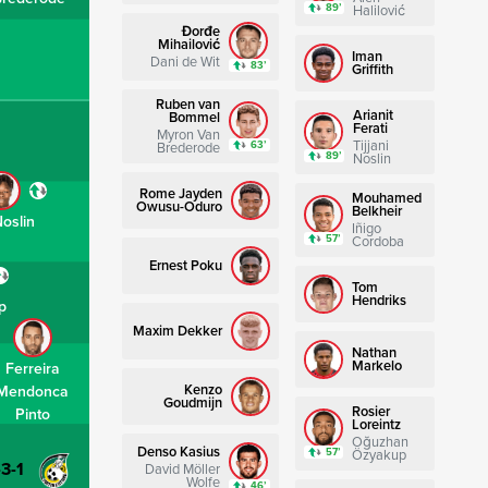
89’
Halilović
Đorđe
Mihailović
Iman
Dani de Wit
83’
Griffith
Ruben van
Arianit
Bommel
Ferati
Myron Van
Tijjani
63’
Brederode
89’
Noslin
Rome Jayden
Mouhamed
Owusu-Oduro
Belkheir
oslin
Iñigo
57’
Cordoba
Ernest Poku
Tom
Hendriks
p
Maxim Dekker
Nathan
Markelo
Ferreira
Kenzo
Mendonca
Goudmijn
Rosier
Pinto
Loreintz
Oğuzhan
Denso Kasius
57’
Özyakup
-3-1
David Möller
Wolfe
46’