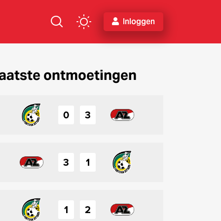
Inloggen
aatste ontmoetingen
0
3
3
1
1
2