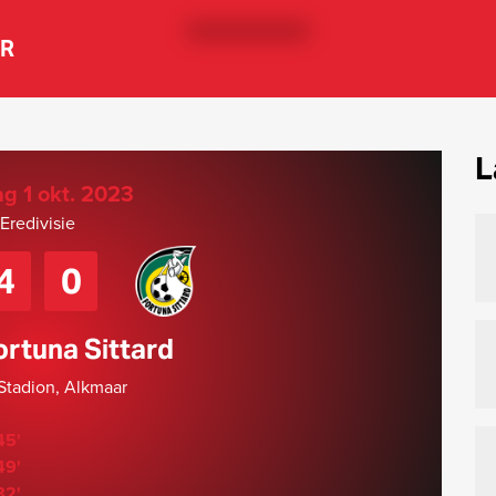
ER
L
g 1 okt. 2023
Eredivisie
4
0
ortuna Sittard
tadion, Alkmaar
45'
49'
82'