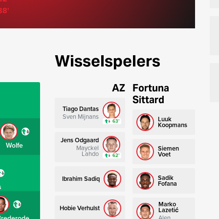
88'
Wisselspelers
AZ
Fortuna
Sittard
Tiago Dantas
Sven Mijnans
Luuk
63’
Koopmans
Jens Odgaard
Wolfe
Mayckel
Siemen
Lahdo
Voet
62’
Sadik
Ibrahim Sadiq
Fofana
s
Marko
Hobie Verhulst
Lazetić
Brederode
Alen