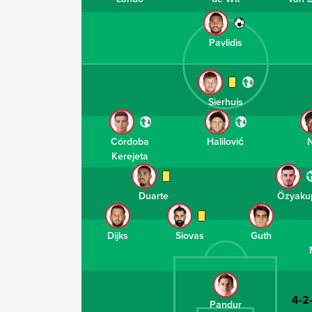
Pavlidis
Sierhuis
Córdoba
Halilović
N
Kerejeta
Duarte
Özyaku
Dijks
Siovas
Guth
4-2
Pandur