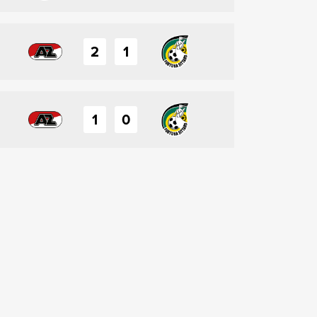
2
1
1
0