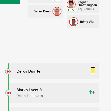
Ragnar
Oratmangoen
Kaj Sierhuis
70’
Daniel Deen
Rémy Vita
Deroy Duarte
90
Marko Lazetić
89
Alen Halilović