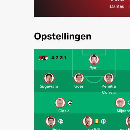
Dantas
Opstellingen
4-2-3-1
Ryan
Sugawara
Goes
Penetra
Correia
Clasie
Mijnan
Lahdo
de Wit
van 