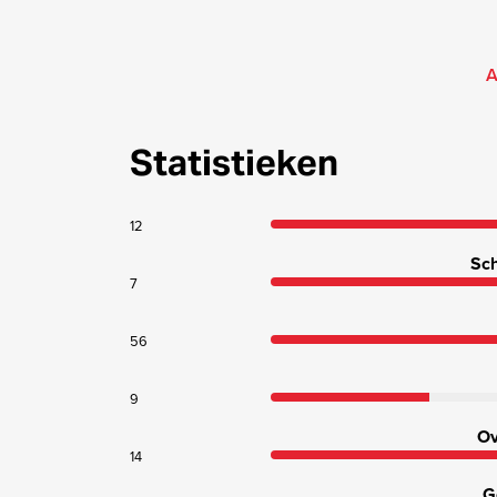
A
Statistieken
12
Sch
7
56
9
Ov
14
G