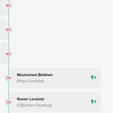
63
63
62
Mouhamed Belkheir
57
Iñigo Cordoba
Rosier Loreintz
57
Oğuzhan Özyakup