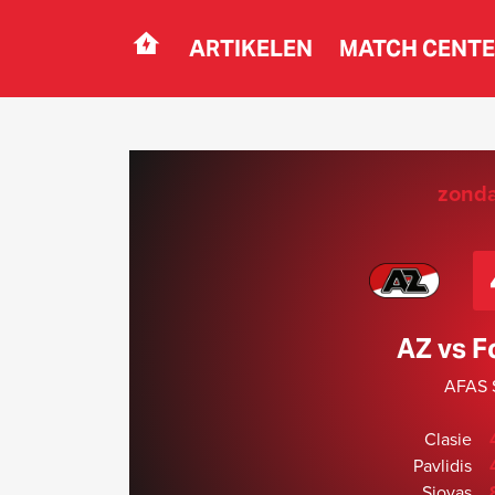
ARTIKELEN
MATCH CENT
Navigation
zonda
AZ vs F
AFAS S
Clasie
Pavlidis
Siovas