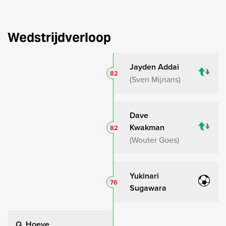
Wedstrijdverloop
Jayden Addai
82
Sven Mijnans
Dave
Kwakman
82
Wouter Goes
Yukinari
76
Sugawara
Q. Hoeve