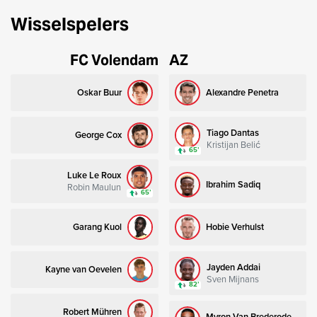
Wisselspelers
FC Volendam
AZ
Oskar Buur
Alexandre Penetra
Tiago Dantas
George Cox
Kristijan Belić
65’
Luke Le Roux
Ibrahim Sadiq
Robin Maulun
65’
Garang Kuol
Hobie Verhulst
Jayden Addai
Kayne van Oevelen
Sven Mijnans
82’
Robert Mühren
Myron Van Brederode