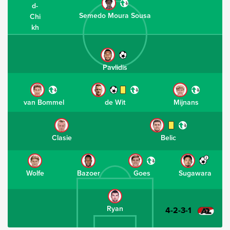
Semedo Moura Sousa
Pavlidis
van Bommel
de Wit
Mijnans
Clasie
Belic
2
Wolfe
Bazoer
Goes
Sugawara
Ryan
4-2-3-1