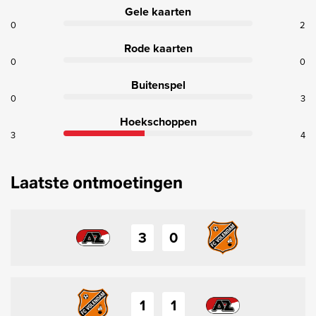
Gele kaarten
0
2
Rode kaarten
0
0
Buitenspel
0
3
Hoekschoppen
3
4
Laatste ontmoetingen
3
0
1
1