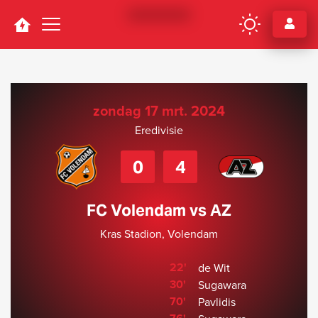
Navigation
zondag 17 mrt. 2024
Eredivisie
0
4
FC Volendam vs AZ
Kras Stadion, Volendam
22'
de Wit
30'
Sugawara
70'
Pavlidis