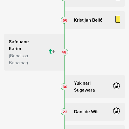
Kristijan Belić
56
Safouane
Karim
46
Benaissa
Benamar
Yukinari
30
Sugawara
Dani de Wit
22