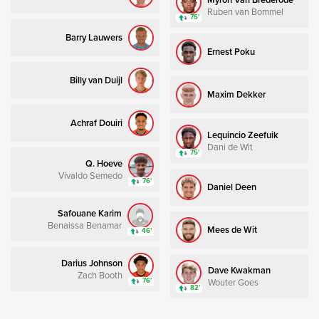
Ruben van Bommel
75’
Barry Lauwers
Ernest Poku
Billy van Duijl
Maxim Dekker
Achraf Douiri
Lequincio Zeefuik
Dani de Wit
75’
Q. Hoeve
Vivaldo Semedo
76’
Daniel Deen
Safouane Karim
Benaissa Benamar
Mees de Wit
46’
Darius Johnson
Dave Kwakman
Zach Booth
Wouter Goes
76’
82’