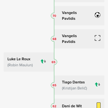
Vangelis
70
Pavlidis
Vangelis
68
Pavlidis
Luke Le Roux
65
Robin Maulun
Tiago Dantas
65
Kristijan Belić
Dani de Wit
62