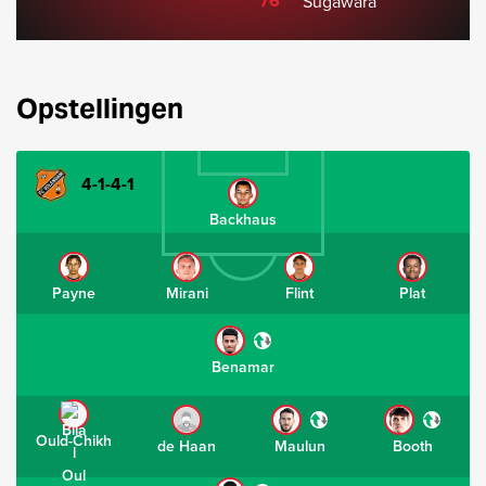
76'
Sugawara
Opstellingen
4-1-4-1
Backhaus
Payne
Mirani
Flint
Plat
Benamar
Ould-Chikh
de Haan
Maulun
Booth