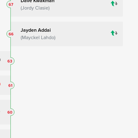
Dave Kwakman
67
Jordy Clasie
Jayden Addai
66
Mayckel Lahdo
63
61
60