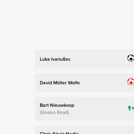
Luka Ivanušec
David Möller Wolfe
Bart Nieuwkoop
Givairo Read
Chris-Kévin Nadje