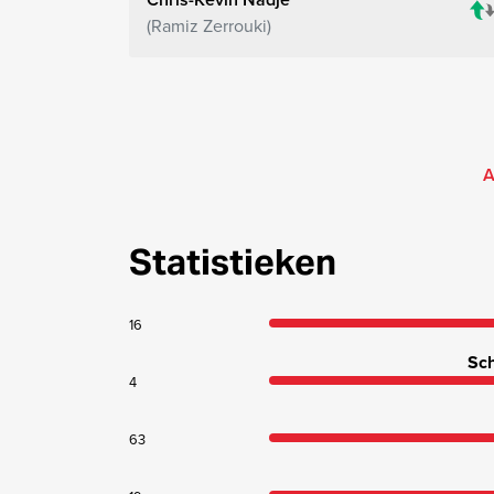
Ramiz Zerrouki
A
Statistieken
16
Sch
4
63