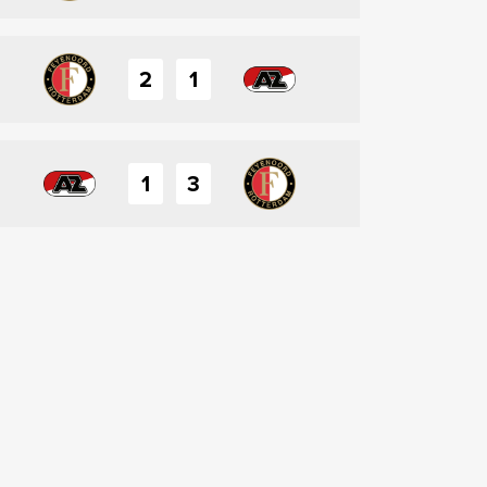
2
1
1
3