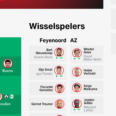
Wisselspelers
Feyenoord
AZ
Wouter
Bart
Goes
Nieuwkoop
David
Givairo Read
60’
74’
Möller Wolfe
Gijs Smal
Hobie
Bueno
Verhulst
Igor Paixão
80’
Seiya
Facundo
r
Maikuma
González
Jayden
Addai
anušec
Gernot Trauner
Mayckel
66’
Lahdo