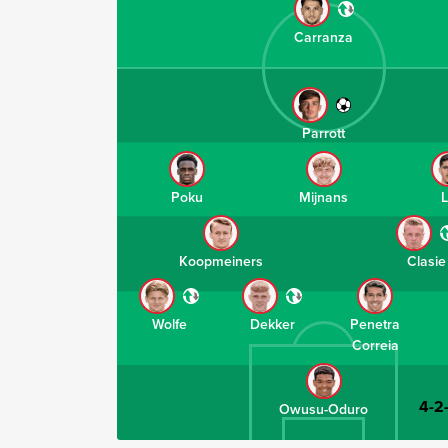
Carranza
Parrott
Poku
Mijnans
Koopmeiners
Clasie
Wolfe
Dekker
Penetra
Correia
4-2
Owusu-Oduro