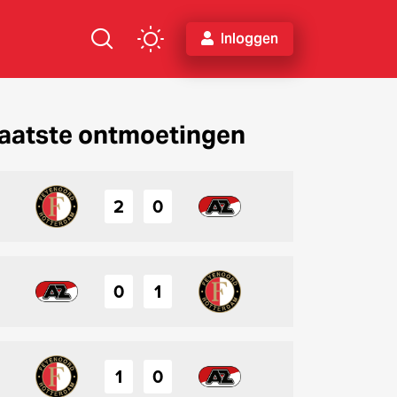
Inloggen
aatste ontmoetingen
2
0
0
1
1
0