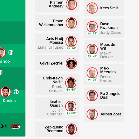
Plamen
Andreev
Kees Smit
Timon
Dave
Wellenreuther
Kwakman
Jordy Clasie
67’
Anis Hadj
Moussa
Mees de
Luka Ivanušec
Wit
74’
Maxim
73’
Dekker
Lahdo
Gjivai Zechiël
Mexx
Meerdink
Denso
Chris-Kévin
79’
Kasius
Nadje
Ramiz
60’
Zerrouki
Ro-Zangelo
Daal
Kasius
Ibrahim
Osman
Julián
80’
Carranza
Jeroen Zoet
-3-1
Zepiqueno
Redmond