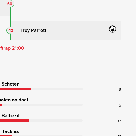
60
Troy Parrott
43
ftrap 21:00
Schoten
9
oten op doel
5
Balbezit
37
Tackles