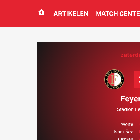
ARTIKELEN
MATCH CENT
Navigation
zaterd
Feye
Stadion F
Wolfe
Ivanušec
Osman