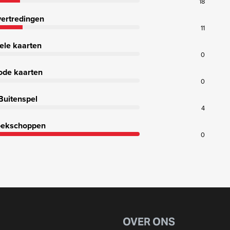
18
ertredingen
11
ele kaarten
0
ode kaarten
0
Buitenspel
4
ekschoppen
0
OVER ONS