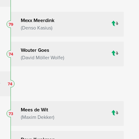
Mexx Meerdink
79
Denso Kasius
Wouter Goes
74
David Möller Wolfe
74
Mees de Wit
73
Maxim Dekker