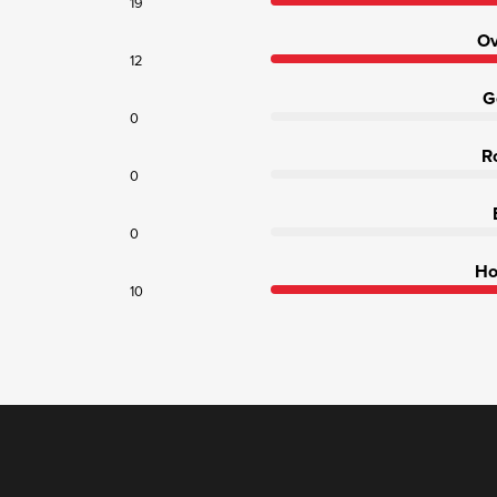
19
Ov
12
G
0
R
0
0
Ho
10