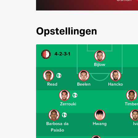
Opstellingen
4-2-3-1
Bijlow
Read
Beelen
Hancko
Zerrouki
Timbe
Barbosa da
Hwang
Iv
Paixão