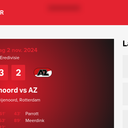
ER
L
ag 2 nov. 2024
Eredivisie
3
2
noord vs AZ
eijenoord, Rotterdam
61'
43'
Parrott
63'
89'
Meerdink
82'