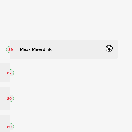
Mexx Meerdink
89
82
80
80